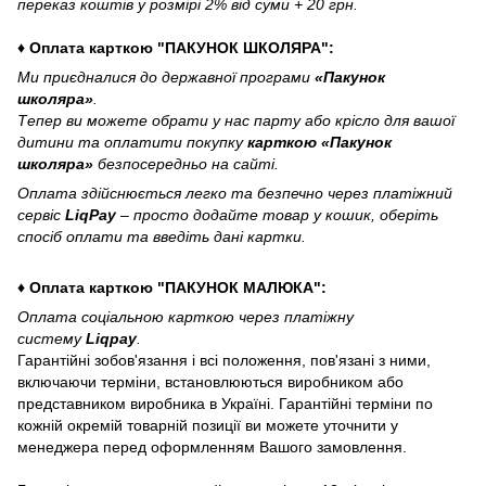
переказ коштів у розмірі 2% від суми + 20 грн.
♦ Оплата карткою "ПАКУНОК ШКОЛЯРА":
Ми приєдналися до державної програми
«Пакунок
школяра»
.
Тепер ви можете обрати у нас парту або крісло для вашої
дитини та оплатити покупку
карткою «Пакунок
школяра»
безпосередньо на сайті.
Оплата здійснюється легко та безпечно через платіжний
сервіс
LiqPay
– просто додайте товар у кошик, оберіть
спосіб оплати та введіть дані картки.
♦ Оплата карткою "ПАКУНОК МАЛЮКА":
Оплата соціальною карткою через платіжну
систему
Liqpay
.
Гарантійні зобов'язання і всі положення, пов'язані з ними,
включаючи терміни, встановлюються виробником або
представником виробника в Україні. Гарантійні терміни по
кожній окремій товарній позиції ви можете уточнити у
менеджера перед оформленням Вашого замовлення.