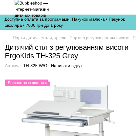
Доступна оплата за програмами: Пакунок малюка • Пакунок
школяра • 7000 грн до 1 року
Парти дитячі, столи, крісла
Парти з регулюванням висоти
П
Дитячий стіл з регулюванням висоти
ErgoKids TH-325 Grey
Артикул:
TH-325 W/G
Написати відгук
Безкоштовна доставка