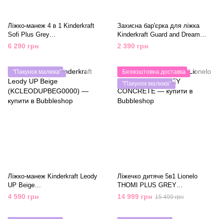
Ліжко-манеж 4 в 1 Kinderkraft
Захисна бар'єрка для ліжка
Sofi Plus Grey
Kinderkraft Guard and Dream
(KLSOFIPLGRY0000)
Black (KAGUDR00BLK0000)
6 290 грн
2 390 грн
"Пакунок малюка"
Безкоштовна доставка
"Пакунок малюка"
Ліжко-манеж Kinderkraft Leody
Ліжечко дитяче 5в1 Lionelo
UP Beige
THOMI PLUS GREY
(KCLEODUPBEG0000)
CONCRETE
4 590 грн
14 999 грн
15 499 грн