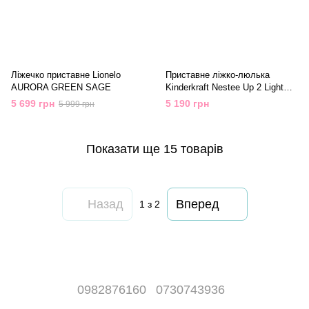
Ліжечко приставне Lionelo
Приставне ліжко-люлька
AURORA GREEN SAGE
Kinderkraft Nestee Up 2 Light
Grey (KLNEE002LGR0000)
5 699 грн
5 190 грн
5 999 грн
Показати ще 15 товарів
Назад
Вперед
1
з 2
0982876160
0730743936