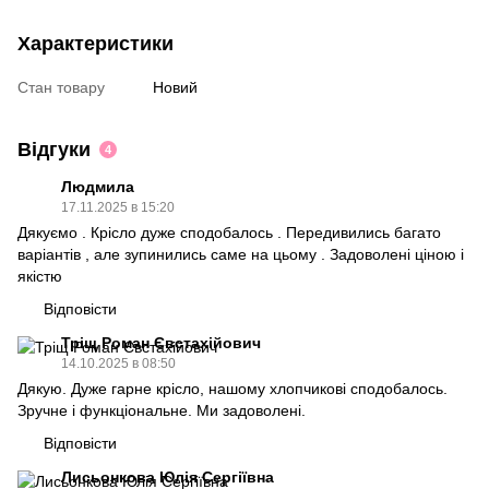
Характеристики
Стан товару
Новий
Відгуки
4
Людмила
17.11.2025 в 15:20
Дякуємо . Крісло дуже сподобалось . Передивились багато
варіантів , але зупинились саме на цьому . Задоволені ціною і
якістю
Відповісти
Тріщ Роман Євстахійович
14.10.2025 в 08:50
Дякую. Дуже гарне крісло, нашому хлопчикові сподобалось.
Зручне і функціональне. Ми задоволені.
Відповісти
Лисьонкова Юлія Сергіївна