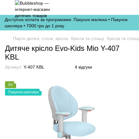
Доступна оплата за програмами: Пакунок малюка • Пакунок
школяра • 7000 грн до 1 року
Парти дитячі, столи, крісла
Крісла та стільці
Крісла та стільц
Дитяче крісло Evo-Kids Mio Y-407
KBL
Артикул:
Y-407 KBL
4 відгуки
Хіт
Пакунок школяра