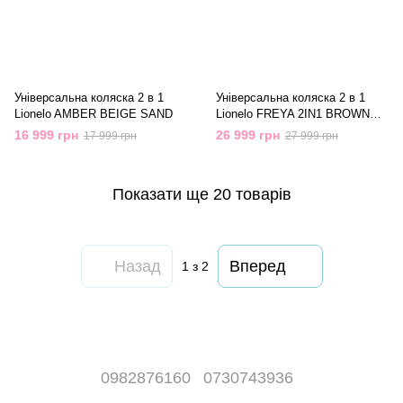
Універсальна коляска 2 в 1
Універсальна коляска 2 в 1
Lionelo AMBER BEIGE SAND
Lionelo FREYA 2IN1 BROWN
CHOCOLATE
16 999 грн
26 999 грн
17 999 грн
27 999 грн
Показати ще 20 товарів
Назад
Вперед
1
з 2
0982876160
0730743936