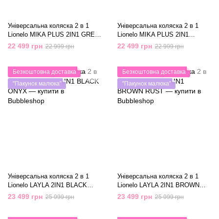
Універсальна коляска 2 в 1
Універсальна коляска 2 в 1
Lionelo MIKA PLUS 2IN1 GREY
Lionelo MIKA PLUS 2IN1
STONE
GREEN OLIVE
22 499 грн
22 499 грн
22 999 грн
22 999 грн
Безкоштовна доставка
Безкоштовна доставка
"Пакунок малюка"
"Пакунок малюка"
Універсальна коляска 2 в 1
Універсальна коляска 2 в 1
Lionelo LAYLA 2IN1 BLACK
Lionelo LAYLA 2IN1 BROWN
ONYX
RUST
23 499 грн
23 499 грн
25 999 грн
25 999 грн