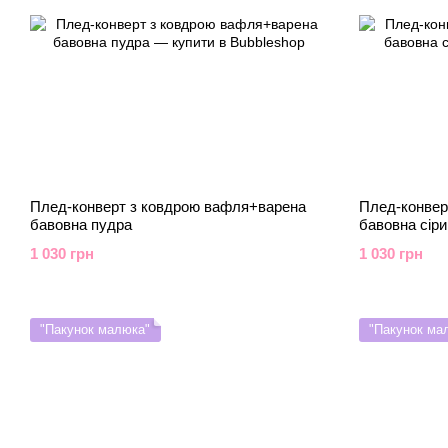
Плед-конверт з ковдрою вафля+варена
Плед-конвер
бавовна пудра
бавовна сіри
1 030 грн
1 030 грн
"Пакунок малюка"
"Пакунок ма