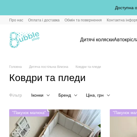
Перейти до основного контенту
Доступна о
Про нас
Оплата і доставка
Обмін та повернення
Контактна інфор
Дитячі коляски
Автокрісл
Головна
Дитяча постільна білизна
Ковдри та пледи
Ковдри та пледи
Фільтр
Іконки
Бренд
Ціна, грн
"Пакунок малюка"
"Пакунок ма