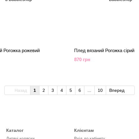
й Рогожка рожевий
Плед вязаний Рогожка сірий
870 грн
Назад
1
2
3
4
5
6
...
10
Вперед
Каталог
Клієнтам
Дитячі коляски
Вхід до кабінету