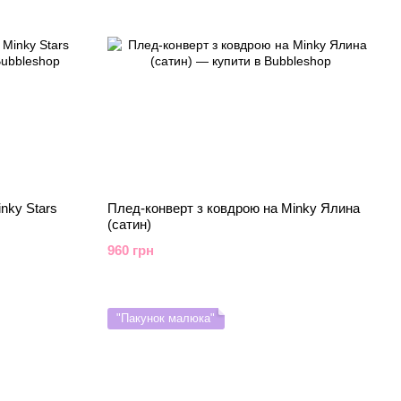
nky Stars
Плед-конверт з ковдрою на Minky Ялина
(сатин)
960 грн
"Пакунок малюка"