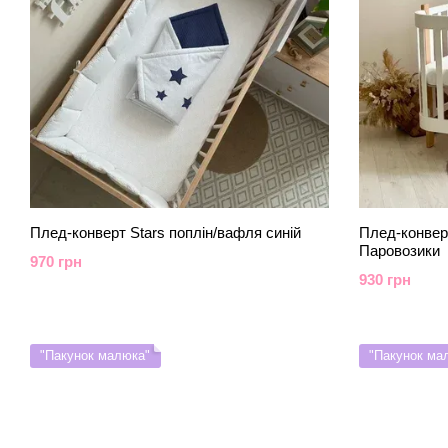
Плед-конверт Stars поплін/вафля синій
Плед-конвер
Паровозики
970 грн
930 грн
"Пакунок малюка"
"Пакунок ма