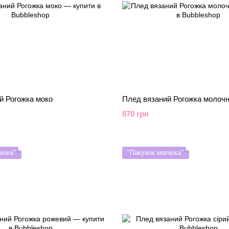
й Рогожка моко
Плед вязаний Рогожка молоч
870 грн
люка"
"Пакунок малюка"