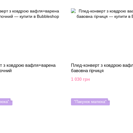
т з ковдрою вафля+варена
Плед-конверт з ковдрою ваф
очний
бавовна гірчиця
1 030 грн
люка"
"Пакунок малюка"