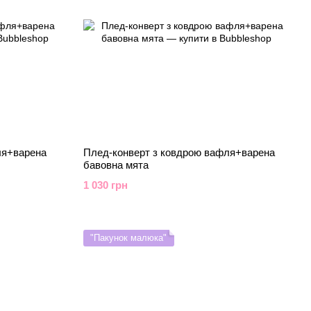
ля+варена
Плед-конверт з ковдрою вафля+варена
бавовна мята
1 030 грн
"Пакунок малюка"