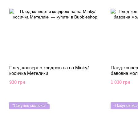
Плед-конверт з ковдрою на на Minky/
Плед-конвер
косичка Метелики
бавовна мол
930 грн
1 030 грн
"Пакунок малюка"
"Пакунок ма