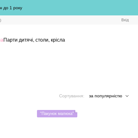
н до 1 року
Вхід
)
на
Парти дитячі, столи, крісла
Сортування:
за популярністю
"Пакунок малюка"