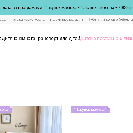
плата за програмами: Пакунок малюка • Пакунок школяра • 7000 гр
мація
Угода користувача
Відгуки про магазин
Публічний договір (оферта
а
Дитяча кімната
Транспорт для дітей
Дитяча постільна білиз
люка"
"Пакунок малюка"