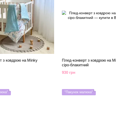
т з ковдрою на Minky
Плед-конверт з ковдрою на Mi
сіро-блакитний
930 грн
люка"
"Пакунок малюка"