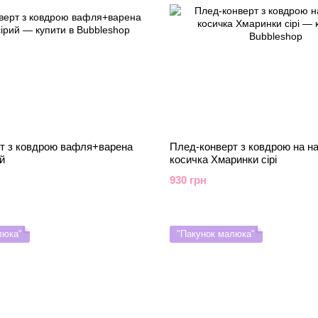
т з ковдрою вафля+варена
Плед-конверт з ковдрою на на
й
косичка Хмаринки сірі
930 грн
люка"
"Пакунок малюка"