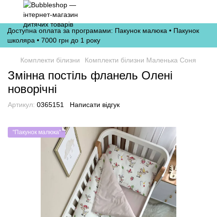
Доступна оплата за програмами: Пакунок малюка • Пакунок
школяра • 7000 грн до 1 року
Комплекти білизни
Комплекти білизни Маленька Соня
Змінна постіль фланель Олені
новорічні
Артикул:
0365151
Написати відгук
"Пакунок малюка"