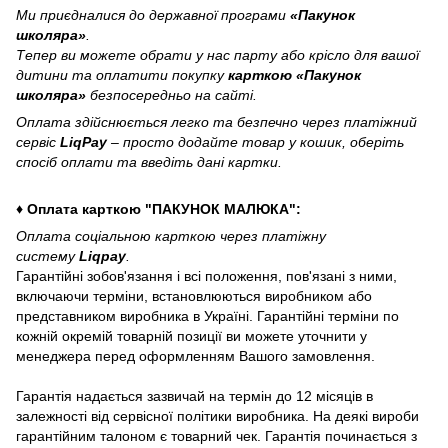
Ми приєдналися до державної програми
«Пакунок
школяра»
.
Тепер ви можете обрати у нас парту або крісло для вашої
дитини та оплатити покупку
карткою «Пакунок
школяра»
безпосередньо на сайті.
Оплата здійснюється легко та безпечно через платіжний
сервіс
LiqPay
– просто додайте товар у кошик, оберіть
спосіб оплати та введіть дані картки.
♦ Оплата карткою "ПАКУНОК МАЛЮКА":
Оплата соціальною карткою через платіжну
систему
Liqpay
.
Гарантійні зобов'язання і всі положення, пов'язані з ними,
включаючи терміни, встановлюються виробником або
представником виробника в Україні. Гарантійні терміни по
кожній окремій товарній позиції ви можете уточнити у
менеджера перед оформленням Вашого замовлення.
Гарантія надається зазвичай на термін до 12 місяців в
залежності від сервісної політики виробника. На деякі вироби
гарантійним талоном є товарний чек. Гарантія починається з