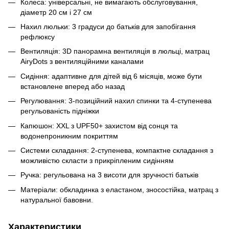
Колеса: універсальні, не вимагають обслуговування,
діаметр 20 см і 27 см
Нахил люльки: 3 градуси до батьків для запобігання
рефлюксу
Вентиляція: 3D панорамна вентиляція в люльці, матрац
AiryDots з вентиляційними каналами
Сидіння: адаптивне для дітей від 6 місяців, може бути
встановлене вперед або назад
Регулювання: 3-позиційний нахил спинки та 4-ступенева
регульованість підніжки
Капюшон: XXL з UPF50+ захистом від сонця та
водонепроникним покриттям
Системи складання: 2-ступенева, компактне складання з
можливістю скласти з прикріпленим сидінням
Ручка: регульована на 3 висоти для зручності батьків
Матеріали: обкладинка з еластаном, зносостійка, матрац з
натуральної бавовни.
Характеристики