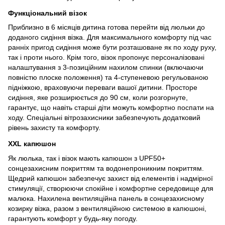
Функціональний візок
Приблизно в 6 місяців дитина готова перейти від люльки до
доданого сидіння візка. Для максимального комфорту під час
ранніх пригод сидіння може бути розташоване як по ходу руху,
так і проти нього. Крім того, візок пропонує персоналізовані
налаштування з 3-позиційним нахилом спинки (включаючи
повністю плоске положення) та 4-ступеневою регульованою
підніжкою, враховуючи переваги вашої дитини. Просторе
сидіння, яке розширюється до 90 см, коли розгорнуте,
гарантує, що навіть старші діти можуть комфортно поспати на
ходу. Спеціальні вітрозахисники забезпечують додатковий
рівень захисту та комфорту.
XXL капюшон
Як люлька, так і візок мають капюшон з UPF50+
сонцезахисним покриттям та водонепроникним покриттям.
Щедрий капюшон забезпечує захист від елементів і надмірної
стимуляції, створюючи спокійне і комфортне середовище для
малюка. Нахилена вентиляційна панель в сонцезахисному
козирку візка, разом з вентиляційною системою в капюшоні,
гарантують комфорт у будь-яку погоду.