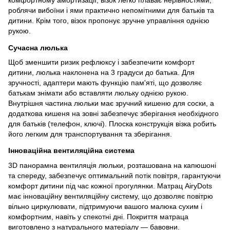
комфортному амортизації, візок легко плаває нерівностями,
роблячи вибоїни і ями практично непомітними для батьків та
дитини. Крім того, візок пропонує зручне управління однією
рукою.
Сучасна люлька
Щоб зменшити ризик рефлюксу і забезпечити комфорт
дитини, люлька наклонена на 3 градуси до батька. Для
зручності, адаптери мають функцію пам'яті, що дозволяє
батькам знімати або вставляти люльку однією рукою.
Внутрішня частина люльки має зручний кишеню для соски, а
додаткова кишеня на зовні забезпечує зберігання необхідного
для батьків (телефон, ключі). Плоска конструкція візка робить
його легким для транспортування та зберігання.
Інноваційна вентиляційна система
3D панорамна вентиляція люльки, розташована на капюшоні
та спереду, забезпечує оптимальний потік повітря, гарантуючи
комфорт дитини під час кожної прогулянки. Матрац AiryDots
має інноваційну вентиляційну систему, що дозволяє повітрю
вільно циркулювати, підтримуючи вашого малюка сухим і
комфортним, навіть у спекотні дні. Покриття матраца
виготовлено з натурального матеріалу — бавовни.