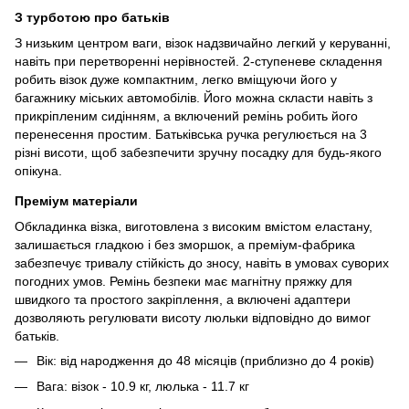
З турботою про батьків
З низьким центром ваги, візок надзвичайно легкий у керуванні,
навіть при перетворенні нерівностей. 2-ступеневе складення
робить візок дуже компактним, легко вміщуючи його у
багажнику міських автомобілів. Його можна скласти навіть з
прикріпленим сидінням, а включений ремінь робить його
перенесення простим. Батьківська ручка регулюється на 3
різні висоти, щоб забезпечити зручну посадку для будь-якого
опікуна.
Преміум матеріали
Обкладинка візка, виготовлена з високим вмістом еластану,
залишається гладкою і без зморшок, а преміум-фабрика
забезпечує тривалу стійкість до зносу, навіть в умовах суворих
погодних умов. Ремінь безпеки має магнітну пряжку для
швидкого та простого закріплення, а включені адаптери
дозволяють регулювати висоту люльки відповідно до вимог
батьків.
Вік: від народження до 48 місяців (приблизно до 4 років)
Вага: візок - 10.9 кг, люлька - 11.7 кг