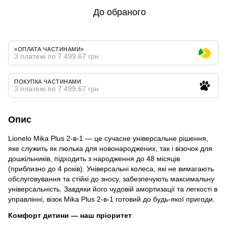
До обраного
«ОПЛАТА ЧАСТИНАМИ»
3 платежі по 7 499.67 грн
ПОКУПКА ЧАСТИНАМИ
3 платежі по 7 499.67 грн
Опис
Lionelo Mika Plus 2-в-1 — це сучасне універсальне рішення,
яке служить як люлька для новонароджених, так і візочок для
дошкільників, підходить з народження до 48 місяців
(приблизно до 4 років). Універсальні колеса, які не вимагають
обслуговування та стійкі до зносу, забезпечують максимальну
універсальність. Завдяки його чудовій амортизації та легкості в
управлінні, візок Mika Plus 2-в-1 готовий до будь-якої пригоди.
Комфорт дитини — наш пріоритет