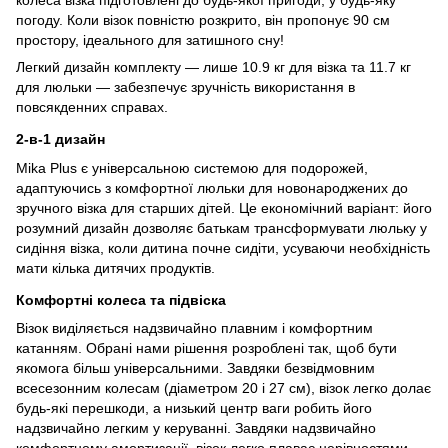
колеса візка підготовлені до будь-якої пригоди, у будь-яку
погоду. Коли візок повністю розкрито, він пропонує 90 см
простору, ідеального для затишного сну!
Легкий дизайн комплекту — лише 10.9 кг для візка та 11.7 кг
для люльки — забезпечує зручність використання в
повсякденних справах.
2-в-1 дизайн
Mika Plus є універсальною системою для подорожей,
адаптуючись з комфортної люльки для новонароджених до
зручного візка для старших дітей. Це економічний варіант: його
розумний дизайн дозволяє батькам трансформувати люльку у
сидіння візка, коли дитина почне сидіти, усуваючи необхідність
мати кілька дитячих продуктів.
Комфортні колеса та підвіска
Візок виділяється надзвичайно плавним і комфортним
катанням. Обрані нами рішення розроблені так, щоб бути
якомога більш універсальними. Завдяки безвідмовним
всесезонним колесам (діаметром 20 і 27 см), візок легко долає
будь-які перешкоди, а низький центр ваги робить його
надзвичайно легким у керуванні. Завдяки надзвичайно