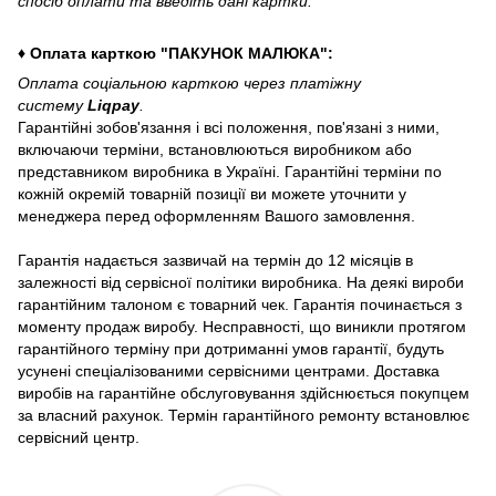
спосіб оплати та введіть дані картки.
♦ Оплата карткою "ПАКУНОК МАЛЮКА":
Оплата соціальною карткою через платіжну
систему
Liqpay
.
Гарантійні зобов'язання і всі положення, пов'язані з ними,
включаючи терміни, встановлюються виробником або
представником виробника в Україні. Гарантійні терміни по
кожній окремій товарній позиції ви можете уточнити у
менеджера перед оформленням Вашого замовлення.
Гарантія надається зазвичай на термін до 12 місяців в
залежності від сервісної політики виробника. На деякі вироби
гарантійним талоном є товарний чек. Гарантія починається з
моменту продаж виробу. Несправності, що виникли протягом
гарантійного терміну при дотриманні умов гарантії, будуть
усунені спеціалізованими сервісними центрами. Доставка
виробів на гарантійне обслуговування здійснюється покупцем
за власний рахунок. Термін гарантійного ремонту встановлює
сервісний центр.