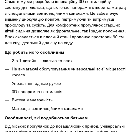
Саме тому ми розробили інноваційну 3D вентиляційну
систему для люльки, що включає панорамні отвори та матрац
зі спеціальними вентиляційними каналами. Це забезпечує
відмінну циркуляцію повітря, підтримуючи ти витримуєш
прохолоду та сухість. Для комфортних прогулянок старших
дітей сидіння дозволяє як фронтальне, так і заднє положення.
Візок складається в плоский стан і пропонує просторий 90 см
для сну, ідеальний для сну на ходу.
Що робить його особливим
2-в-1 дизайн — люлька та візок
Не вимагаючі обслуговування універсальні всієї місцевості
колеса
Управління однією рукою
3D панорамна вентиляція
Висока маневреність
Матрац зі вентиляційними каналами
Особливості, які подобаються батькам
Від міських прогулянок до позашляхових пригод, універсальні