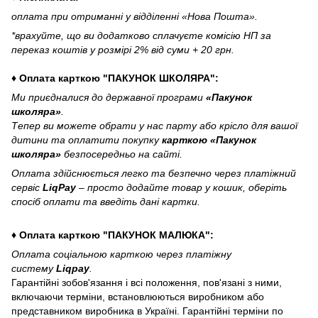
оплата при отриманні у відділенні «Нова Пошта».
*врахуйте, що ви додатково сплачуєте комісію НП за
переказ коштів у розмірі 2% від суми + 20 грн.
♦ Оплата карткою "ПАКУНОК ШКОЛЯРА":
Ми приєдналися до державної програми
«Пакунок
школяра»
.
Тепер ви можете обрати у нас парту або крісло для вашої
дитини та оплатити покупку
карткою «Пакунок
школяра»
безпосередньо на сайті.
Оплата здійснюється легко та безпечно через платіжний
сервіс
LiqPay
– просто додайте товар у кошик, оберіть
спосіб оплати та введіть дані картки.
♦ Оплата карткою "ПАКУНОК МАЛЮКА":
Оплата соціальною карткою через платіжну
систему
Liqpay
.
Гарантійні зобов'язання і всі положення, пов'язані з ними,
включаючи терміни, встановлюються виробником або
представником виробника в Україні. Гарантійні терміни по