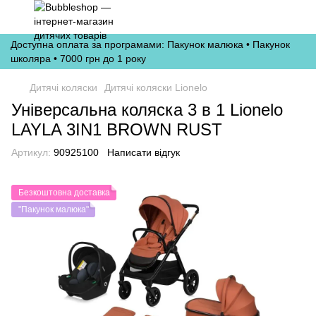
Доступна оплата за програмами: Пакунок малюка • Пакунок
школяра • 7000 грн до 1 року
Дитячі коляски
Дитячі коляски Lionelo
Універсальна коляска 3 в 1 Lionelo
LAYLA 3IN1 BROWN RUST
Артикул:
90925100
Написати відгук
Безкоштовна доставка
"Пакунок малюка"