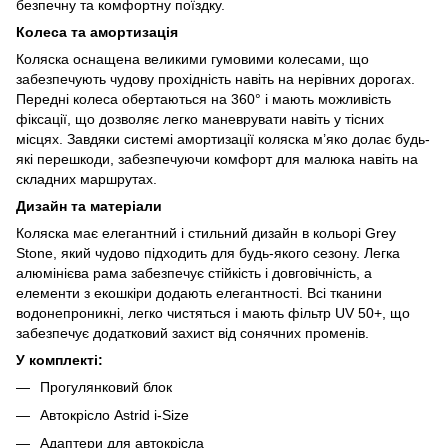
безпечну та комфортну поїздку.
Колеса та амортизація
Коляска оснащена великими гумовими колесами, що
забезпечують чудову прохідність навіть на нерівних дорогах.
Передні колеса обертаються на 360° і мають можливість
фіксації, що дозволяє легко маневрувати навіть у тісних
місцях. Завдяки системі амортизації коляска м’яко долає будь-
які перешкоди, забезпечуючи комфорт для малюка навіть на
складних маршрутах.
Дизайн та матеріали
Коляска має елегантний і стильний дизайн в кольорі Grey
Stone, який чудово підходить для будь-якого сезону. Легка
алюмінієва рама забезпечує стійкість і довговічність, а
елементи з екошкіри додають елегантності. Всі тканини
водонепроникні, легко чистяться і мають фільтр UV 50+, що
забезпечує додатковий захист від сонячних променів.
У комплекті:
Прогулянковий блок
Автокрісло Astrid i-Size
Адаптери для автокрісла