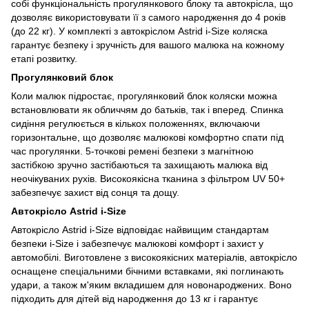
собі функціональність прогулянкового блоку та автокрісла, що
дозволяє використовувати її з самого народження до 4 років
(до 22 кг). У комплекті з автокріслом Astrid i-Size коляска
гарантує безпеку і зручність для вашого малюка на кожному
етапі розвитку.
Прогулянковий блок
Коли малюк підростає, прогулянковий блок коляски можна
встановлювати як обличчям до батьків, так і вперед. Спинка
сидіння регулюється в кількох положеннях, включаючи
горизонтальне, що дозволяє малюкові комфортно спати під
час прогулянки. 5-точкові ремені безпеки з магнітною
застібкою зручно застібаються та захищають малюка від
неочікуваних рухів. Високоякісна тканина з фільтром UV 50+
забезпечує захист від сонця та дощу.
Автокрісло Astrid i-Size
Автокрісло Astrid i-Size відповідає найвищим стандартам
безпеки i-Size і забезпечує малюкові комфорт і захист у
автомобілі. Виготовлене з високоякісних матеріалів, автокрісло
оснащене спеціальними бічними вставками, які поглинають
удари, а також м'яким вкладишем для новонароджених. Воно
підходить для дітей від народження до 13 кг і гарантує