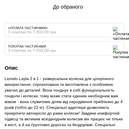
До обраного
«ОПЛАТА ЧАСТИНАМИ»
3 платежі по 7 833.00 грн
ПОКУПКА ЧАСТИНАМИ
3 платежі по 7 833.00 грн
Опис
Lionelo Layla 2 в 1 - універсальна коляска для цілорічного
використання, спроектована та виготовлена з особливою
увагою до деталей. Вона поєднує в собі функціональність
гондоли і коляски, тому може стати єдиним необхідним вам
візком - вона служитиме дітям від народження приблизно до 4
років (тобто до 22 кг). Спеціальні адаптери дозволяють
прикріпити автокрісло до рами коляски! Завдяки комфортній
підвісці та великим всюдихідним колесам він працює не тільки
в місті, а й на ґрунтових дорогах та бездоріжжі. Спеціальні