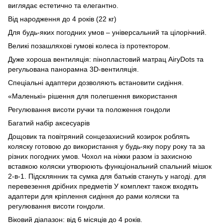
виглядає естетично та елегантно.
Від народження до 4 років (22 кг)
Для будь-яких погодних умов – універсальний та цілорічний.
Великі позашляхові гумові колеса із протектором.
Дуже хороша вентиляція: пінопластовий матрац AiryDots та
регульована панорамна 3D-вентиляція.
Спеціальні адаптери дозволяють встановити сидіння.
«Маленькі» рішення для полегшення використання
Регулювання висоти ручки та положення гондоли
Багатий набір аксесуарів
Дощовик та повітряний сонцезахисний козирок роблять
коляску готовою до використання у будь-яку пору року та за
різних погодних умов. Чохол на ніжки разом із захисною
вставкою коляски утворюють функціональний спальний мішок
2-в-1. Підсклянник та сумка для батьків стануть у нагоді. для
перевезення дрібних предметів У комплект також входять
адаптери для кріплення сидіння до рами коляски та
регулювання висоти гондоли.
Віковий діапазон: від 6 місяців до 4 років.