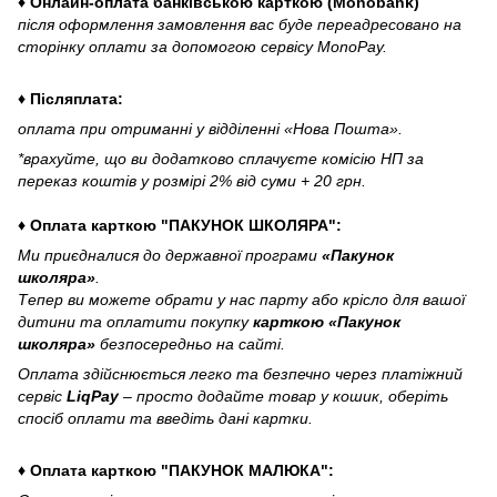
♦ Онлайн-оплата банківською карткою (Monobank)
після оформлення замовлення вас буде переадресовано на
сторінку оплати за допомогою сервісу MonoPay.
♦ Післяплата:
оплата при отриманні у відділенні «Нова Пошта».
*врахуйте, що ви додатково сплачуєте комісію НП за
переказ коштів у розмірі 2% від суми + 20 грн.
♦ Оплата карткою "ПАКУНОК ШКОЛЯРА":
Ми приєдналися до державної програми
«Пакунок
школяра»
.
Тепер ви можете обрати у нас парту або крісло для вашої
дитини та оплатити покупку
карткою «Пакунок
школяра»
безпосередньо на сайті.
Оплата здійснюється легко та безпечно через платіжний
сервіс
LiqPay
– просто додайте товар у кошик, оберіть
спосіб оплати та введіть дані картки.
♦ Оплата карткою "ПАКУНОК МАЛЮКА":