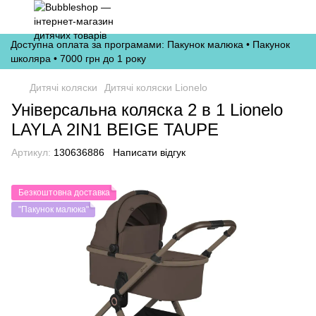
Доступна оплата за програмами: Пакунок малюка • Пакунок
школяра • 7000 грн до 1 року
Дитячі коляски
Дитячі коляски Lionelo
Універсальна коляска 2 в 1 Lionelo
LAYLA 2IN1 BEIGE TAUPE
Артикул:
130636886
Написати відгук
Безкоштовна доставка
"Пакунок малюка"