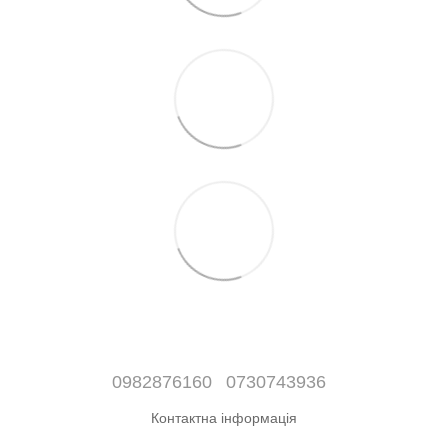
0982876160
0730743936
Контактна інформація