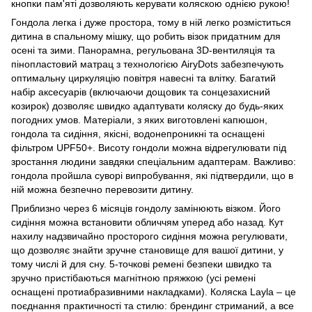
кнопки пам'яті дозволяють керувати коляскою однією рукою!
Гондола легка і дуже простора, тому в ній легко розміститься
дитина в спальному мішку, що робить візок придатним для
осені та зими. Панорамна, регульована 3D-вентиляція та
пінопластовий матрац з технологією AiryDots забезпечують
оптимальну циркуляцію повітря навесні та влітку. Багатий
набір аксесуарів (включаючи дощовик та сонцезахисний
козирок) дозволяє швидко адаптувати коляску до будь-яких
погодних умов. Матеріали, з яких виготовлені капюшон,
гондола та сидіння, якісні, водонепроникні та оснащені
фільтром UPF50+. Висоту гондоли можна відрегулювати під
зростання людини завдяки спеціальним адаптерам. Важливо:
гондола пройшла суворі випробування, які підтвердили, що в
ній можна безпечно перевозити дитину.
Приблизно через 6 місяців гондолу замінюють візком. Його
сидіння можна встановити обличчям уперед або назад. Кут
нахилу надзвичайно просторого сидіння можна регулювати,
що дозволяє знайти зручне становище для вашої дитини, у
тому числі й для сну. 5-точкові ремені безпеки швидко та
зручно пристібаються магнітною пряжкою (усі ремені
оснащені протиабразивними накладками). Коляска Layla – це
поєднання практичності та стилю: брендинг стриманий, а все