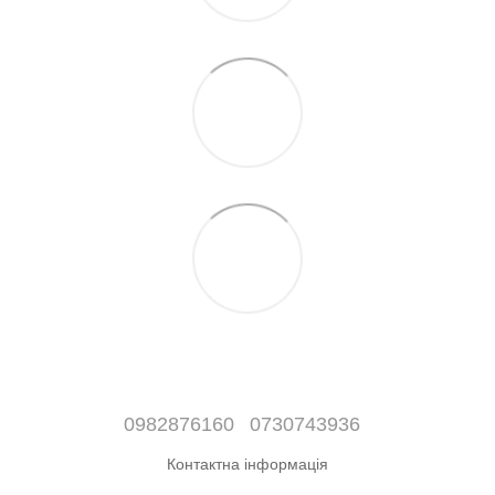
0982876160
0730743936
Контактна інформація