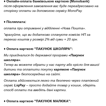
♦ Онлайн-оплата банківською карткою (Monobank)
після оформлення замовлення вас буде переадресовано на
сторінку оплати за допомогою сервісу MonoPay.
♦ Післяплата:
оплата при отриманні у відділенні «Нова Пошта».
*врахуйте, що ви додатково сплачуєте комісію НП за
переказ коштів у розмірі 2% від суми + 20 грн.
♦ Оплата карткою "ПАКУНОК ШКОЛЯРА":
Ми приєдналися до державної програми
«Пакунок
школяра»
.
Тепер ви можете обрати у нас парту або крісло для вашої
дитини та оплатити покупку
карткою «Пакунок
школяра»
безпосередньо на сайті.
Оплата здійснюється легко та безпечно через платіжний
сервіс
LiqPay
– просто додайте товар у кошик, оберіть
спосіб оплати та введіть дані картки.
♦ Оплата карткою "ПАКУНОК МАЛЮКА":