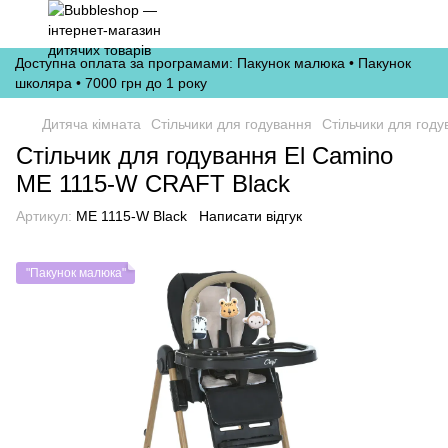
Доступна оплата за програмами: Пакунок малюка • Пакунок
школяра • 7000 грн до 1 року
Дитяча кімната
Стільчики для годування
Стільчики для году
Стільчик для годування El Camino
ME 1115-W CRAFT Black
Артикул:
ME 1115-W Black
Написати відгук
"Пакунок малюка"