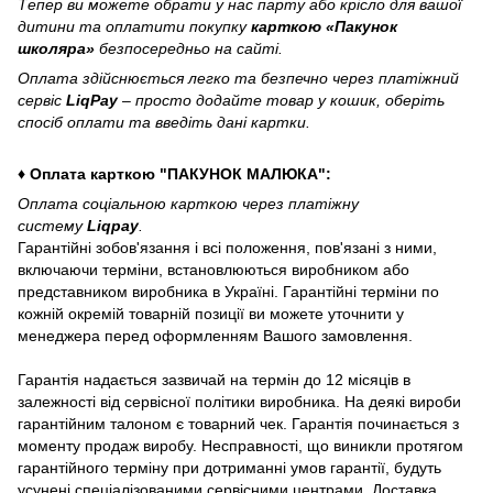
Тепер ви можете обрати у нас парту або крісло для вашої
дитини та оплатити покупку
карткою «Пакунок
школяра»
безпосередньо на сайті.
Оплата здійснюється легко та безпечно через платіжний
сервіс
LiqPay
– просто додайте товар у кошик, оберіть
спосіб оплати та введіть дані картки.
♦ Оплата карткою "ПАКУНОК МАЛЮКА":
Оплата соціальною карткою через платіжну
систему
Liqpay
.
Гарантійні зобов'язання і всі положення, пов'язані з ними,
включаючи терміни, встановлюються виробником або
представником виробника в Україні. Гарантійні терміни по
кожній окремій товарній позиції ви можете уточнити у
менеджера перед оформленням Вашого замовлення.
Гарантія надається зазвичай на термін до 12 місяців в
залежності від сервісної політики виробника. На деякі вироби
гарантійним талоном є товарний чек. Гарантія починається з
моменту продаж виробу. Несправності, що виникли протягом
гарантійного терміну при дотриманні умов гарантії, будуть
усунені спеціалізованими сервісними центрами. Доставка