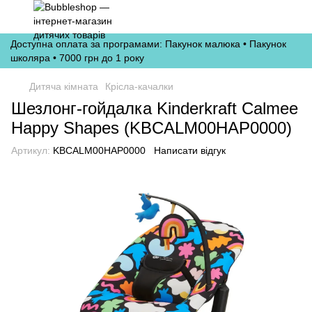
Доступна оплата за програмами: Пакунок малюка • Пакунок
школяра • 7000 грн до 1 року
Дитяча кімната
Крісла-качалки
Шезлонг-гойдалка Kinderkraft Calmee
Happy Shapes (KBCALM00HAP0000)
Артикул:
KBCALM00HAP0000
Написати відгук