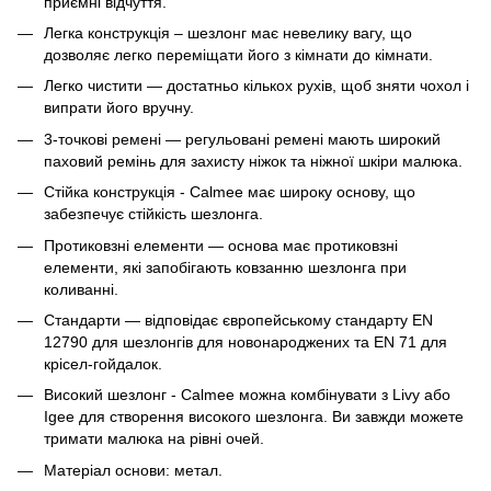
приємні відчуття.
Легка конструкція – шезлонг має невелику вагу, що
дозволяє легко переміщати його з кімнати до кімнати.
Легко чистити — достатньо кількох рухів, щоб зняти чохол і
випрати його вручну.
3-точкові ремені — регульовані ремені мають широкий
паховий ремінь для захисту ніжок та ніжної шкіри малюка.
Стійка конструкція - Calmee має широку основу, що
забезпечує стійкість шезлонга.
Протиковзні елементи — основа має протиковзні
елементи, які запобігають ковзанню шезлонга при
коливанні.
Стандарти — відповідає європейському стандарту EN
12790 для шезлонгів для новонароджених та EN 71 для
крісел-гойдалок.
Високий шезлонг - Calmee можна комбінувати з Livy або
Igee для створення високого шезлонга. Ви завжди можете
тримати малюка на рівні очей.
Матеріал основи: метал.