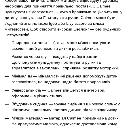
хребет вашої дитини, а ніжки матимуть відповідну підтримку,
необхідну для прийняття правильної постави. З Calmee
нудьгувати не доведеться — дуга з іграшками зацікавить вашу
дитину, спонукаючи її витягувати ручки. Calmee може бути
з'єднаний зі стільчиком Igee або Livy всього за кілька
миттєвостей, щоб створити високий шезлонг — без будь-яких
інструментів!
Природне хитання — батько може м'яко похитувати
шезлонг, щоб допомогти дитині розслабитися.
Розвиток через гру — входять у набір іграшки,
що спонукатимуть дитину протягувати ручки та
вправлятися в захопленні, сприяючи розвитку моторики.
Мінімалізм — мінімалістичні рішення допоможуть дитині
заспокоїтися, не надаючи надто багато подразників.
Універсальність — Calmee впишеться в інтер'єри,
оформлені в різних стилях.
Вбудоване сидіння — зручне сидіння з широкою спинкою
підтримує правильну поставу дитини під час відпочинку.
М'який матеріал — матеріал Calmee приємний на дотик.
Не дратуватиме малюка, одночасно доставляючи йому