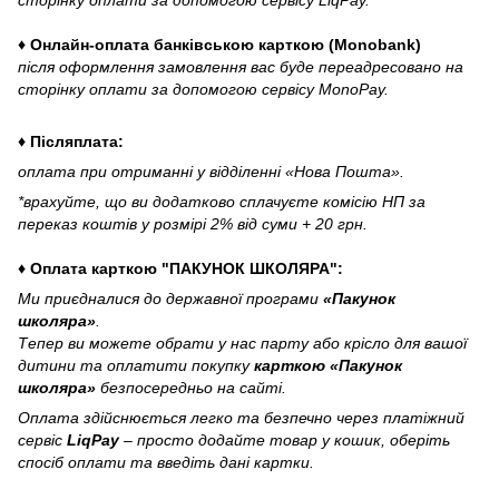
сторінку оплати за допомогою сервісу LiqPay.
♦ Онлайн-оплата банківською карткою (Monobank)
після оформлення замовлення вас буде переадресовано на
сторінку оплати за допомогою сервісу MonoPay.
♦ Післяплата:
оплата при отриманні у відділенні «Нова Пошта».
*врахуйте, що ви додатково сплачуєте комісію НП за
переказ коштів у розмірі 2% від суми + 20 грн.
♦ Оплата карткою "ПАКУНОК ШКОЛЯРА":
Ми приєдналися до державної програми
«Пакунок
школяра»
.
Тепер ви можете обрати у нас парту або крісло для вашої
дитини та оплатити покупку
карткою «Пакунок
школяра»
безпосередньо на сайті.
Оплата здійснюється легко та безпечно через платіжний
сервіс
LiqPay
– просто додайте товар у кошик, оберіть
спосіб оплати та введіть дані картки.