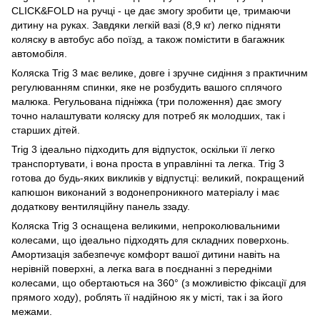
CLICK&FOLD на ручці - це дає змогу зробити це, тримаючи
дитину на руках. Завдяки легкій вазі (8,9 кг) легко підняти
коляску в автобус або поїзд, а також помістити в багажник
автомобіля.
Коляска Trig 3 має велике, довге і зручне сидіння з практичним
регулюванням спинки, яке не розбудить вашого сплячого
малюка. Регульована підніжка (три положення) дає змогу
точно налаштувати коляску для потреб як молодших, так і
старших дітей.
Trig 3 ідеально підходить для відпусток, оскільки її легко
транспортувати, і вона проста в управлінні та легка. Trig 3
готова до будь-яких викликів у відпустці: великий, покращений
капюшон виконаний з водонепроникного матеріалу і має
додаткову вентиляційну панель ззаду.
Коляска Trig 3 оснащена великими, непроколювальними
колесами, що ідеально підходять для складних поверхонь.
Амортизація забезпечує комфорт вашої дитини навіть на
нерівній поверхні, а легка вага в поєднанні з передніми
колесами, що обертаються на 360° (з можливістю фіксації для
прямого ходу), роблять її надійною як у місті, так і за його
межами.