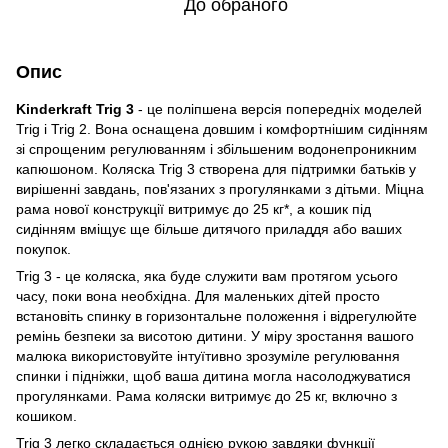
До обраного
Опис
Kinderkraft Trig 3
- це поліпшена версія попередніх моделей
Trig і Trig 2. Вона оснащена довшим і комфортнішим сидінням
зі спрощеним регулюванням і збільшеним водонепроникним
капюшоном. Коляска Trig 3 створена для підтримки батьків у
вирішенні завдань, пов'язаних з прогулянками з дітьми. Міцна
рама нової конструкції витримує до 25 кг*, а кошик під
сидінням вміщує ще більше дитячого приладдя або ваших
покупок.
Trig 3 - це коляска, яка буде служити вам протягом усього
часу, поки вона необхідна. Для маленьких дітей просто
встановіть спинку в горизонтальне положення і відрегулюйте
ремінь безпеки за висотою дитини. У міру зростання вашого
малюка використовуйте інтуїтивно зрозуміле регулювання
спинки і підніжки, щоб ваша дитина могла насолоджуватися
прогулянками. Рама коляски витримує до 25 кг, включно з
кошиком.
Trig 3 легко складається однією рукою завдяки функції