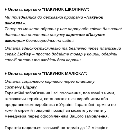
♦ Оплата карткою "ПАКУНОК ШКОЛЯРА":
Ми приєдналися до державної програми
«Пакунок
школяра»
.
Тепер ви можете обрати у нас парту або крісло для вашої
дитини та оплатити покупку
карткою «Пакунок
школяра»
безпосередньо на сайті.
Оплата здійснюється легко та безпечно через платіжний
сервіс
LiqPay
– просто додайте товар у кошик, оберіть
спосіб оплати та введіть дані картки.
♦ Оплата карткою "ПАКУНОК МАЛЮКА":
Оплата соціальною карткою через платіжну
систему
Liqpay
.
Гарантійні зобов'язання і всі положення, пов'язані з ними,
включаючи терміни, встановлюються виробником або
представником виробника в Україні. Гарантійні терміни по
кожній окремій товарній позиції ви можете уточнити у
менеджера перед оформленням Вашого замовлення.
Гарантія надається зазвичай на термін до 12 місяців в