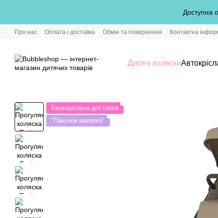
Перейти до основного контенту
Доступна о
Про нас
Оплата і доставка
Обмін та повернення
Контактна інфор
Дитячі коляски
Автокрісл
Безкоштовна доставка
"Пакунок малюка"