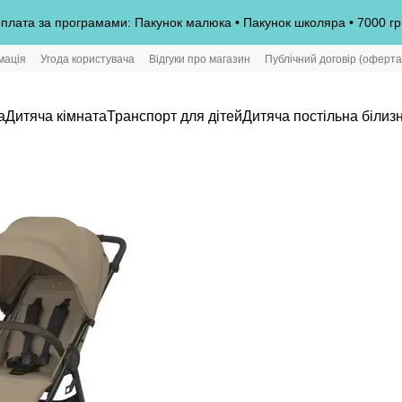
плата за програмами: Пакунок малюка • Пакунок школяра • 7000 гр
мація
Угода користувача
Відгуки про магазин
Публічний договір (оферта
а
Дитяча кімната
Транспорт для дітей
Дитяча постільна білиз