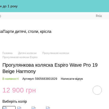
н до 1 року
Вхід
)
на
Парти дитячі, столи, крісла
Головна
Дитячі коляски
Прогулянкові коляски
Прогулянкові коляски Espiro
Прогулянкова коляска Espiro Wave Pro 19
Beige Harmony
В наявності
Артикул: 5905683801829
Написати відгук
12 900 грн
Виберіть колір