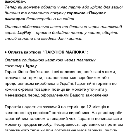
школяра»
.
Тепер ви можете обрати у нас парту або крісло для вашої
дитини та оплатити покупку
карткою «Пакунок
школяра»
безпосередньо на сайті.
Оплата здійснюється легко та безпечно через платіжний
сервіс
LiqPay
– просто додайте товар у кошик, оберіть
спосіб оплати та введіть дані картки.
♦ Оплата карткою "ПАКУНОК МАЛЮКА":
Оплата соціальною карткою через платіжну
систему
Liqpay
.
Гарантійні зобов'язання і всі положення, пов'язані з ними,
включаючи терміни, встановлюються виробником або
представником виробника в Україні. Гарантійні терміни по
кожній окремій товарній позиції ви можете уточнити у
менеджера перед оформленням Вашого замовлення.
Гарантія надається зазвичай на термін до 12 місяців в
залежності від сервісної політики виробника. На деякі вироби
гарантійним талоном є товарний чек. Гарантія починається з
моменту продаж виробу. Несправності, що виникли протягом
гарантійного терміну при дотриманні умов гарантії, будуть