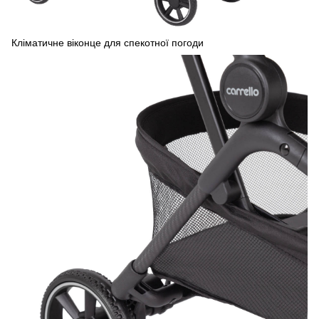
Кліматичне віконце для спекотної погоди