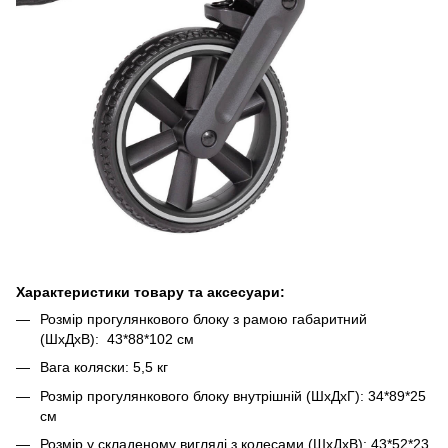
Характеристики товару та аксесуари:
Розмір прогулянкового блоку з рамою габаритний
(ШхДхВ): 43*88*102 см
Вага коляски: 5,5 кг
Розмір прогулянкового блоку внутрішній (ШхДхГ): 34*89*25
см
Розмір у складеному вигляді з колесами (ШхДхВ): 43*52*23