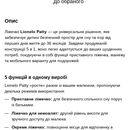
До обраного
Опис
Ліжечко
Lionelo Patty
— це універсальне рішення, яке
забезпечує дитині безпечний простір для сну та ігор від
перших днів життя до 36 місяців. Завдяки продуманій
конструкції 5 в 1, воно легко адаптується до ваших щоденних
потреб, поєднуючи в собі функції приставного ліжечка, манежу
та мобільного варіанту для подорожей.
5 функцій в одному виробі
Lionelo Patty «росте» разом із вашим малюком, пропонуючи
декілька режимів використання:
Приставне ліжечко:
для безпечного спільного сну поруч
із батьками.
Ліжечко для немовлят:
другий рівень висоти для
зручного доступу до малюка.
Окреме ліжечко:
повноцінне місце для відпочинку в