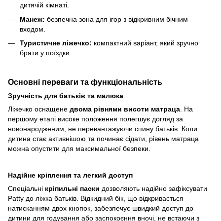
дитячій кімнаті.
Манеж:
безпечна зона для ігор з відкривним бічним
входом.
Туристичне ліжечко:
компактний варіант, який зручно
брати у поїздки.
Основні переваги та функціональність
Зручність для батьків та малюка
Ліжечко оснащене
двома рівнями висоти матраца
. На
першому етапі високе положення полегшує догляд за
новонародженим, не перевантажуючи спину батьків. Коли
дитина стає активнішою та починає сідати, рівень матраца
можна опустити для максимальної безпеки.
Надійне кріплення та легкий доступ
Спеціальні
кріпильні паски
дозволяють надійно зафіксувати
Patty до ліжка батьків. Відкидний бік, що відкривається
натисканням двох кнопок, забезпечує швидкий доступ до
дитини для годування або заспокоєння вночі, не встаючи з