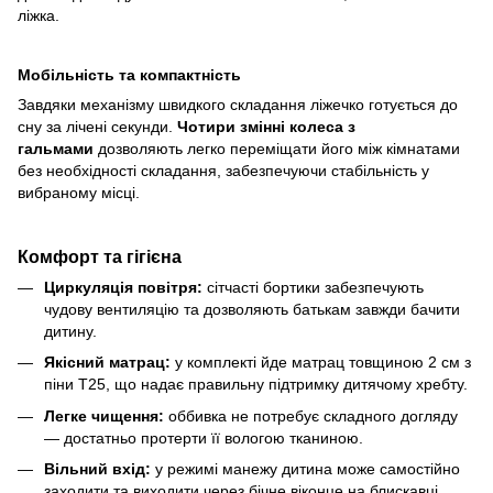
ліжка.
Мобільність та компактність
Завдяки механізму швидкого складання ліжечко готується до
сну за лічені секунди.
Чотири змінні колеса з
гальмами
дозволяють легко переміщати його між кімнатами
без необхідності складання, забезпечуючи стабільність у
вибраному місці.
Комфорт та гігієна
Циркуляція повітря:
сітчасті бортики забезпечують
чудову вентиляцію та дозволяють батькам завжди бачити
дитину.
Якісний матрац:
у комплекті йде матрац товщиною 2 см з
піни T25, що надає правильну підтримку дитячому хребту.
Легке чищення:
оббивка не потребує складного догляду
— достатньо протерти її вологою тканиною.
Вільний вхід:
у режимі манежу дитина може самостійно
заходити та виходити через бічне віконце на блискавці.