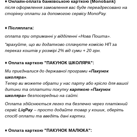
♦ Онлайн-оплата банківською карткою (Monobank)
після оформлення замовлення вас буде переадресовано на
сторінку оплати за допомогою сервісу MonoPay.
♦ Післяплата:
оплата при отриманні у відділенні «Нова Пошта».
*врахуйте, що ви додатково сплачуєте комісію НП за
переказ коштів у розмірі 2% від суми + 20 грн.
♦ Оплата карткою "ПАКУНОК ШКОЛЯРА":
Ми приєдналися до державної програми
«Пакунок
школяра»
.
Тепер ви можете обрати у нас парту або крісло для вашої
дитини та оплатити покупку
карткою «Пакунок
школяра»
безпосередньо на сайті.
Оплата здійснюється легко та безпечно через платіжний
сервіс
LiqPay
– просто додайте товар у кошик, оберіть
спосіб оплати та введіть дані картки.
♦ Оплата карткою "ПАКУНОК МАЛЮКА":