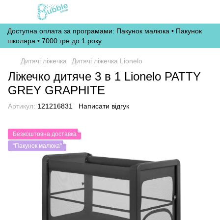
Доступна оплата за програмами: Пакунок малюка • Пакунок
школяра • 7000 грн до 1 року
Дитячі ліжечка
Дитячі ліжечка Lionelo
Ліжечко дитяче 3 в 1 Lionelo PATTY
GREY GRAPHITE
Артикул:
121216831
Написати відгук
Безкоштовна доставка
"Пакунок малюка"