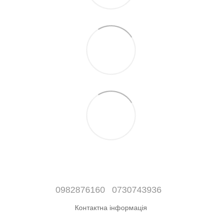
0982876160
0730743936
Контактна інформація