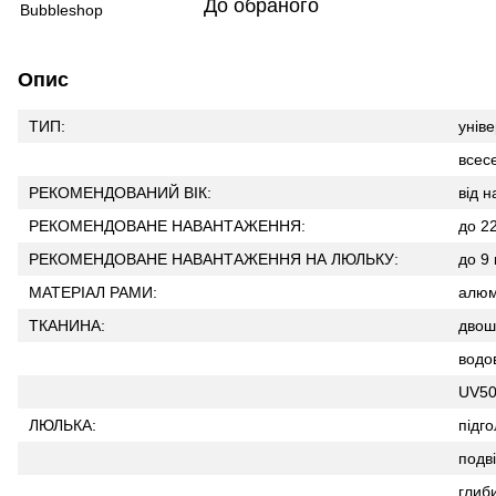
До обраного
Опис
ТИП:
унів
всес
РЕКОМЕНДОВАНИЙ ВІК:
від н
РЕКОМЕНДОВАНЕ НАВАНТАЖЕННЯ:
до 22
РЕКОМЕНДОВАНЕ НАВАНТАЖЕННЯ НА ЛЮЛЬКУ:
до 9 
МАТЕРІАЛ РАМИ:
алюм
ТКАНИНА:
двош
водо
UV50
ЛЮЛЬКА:
підг
подві
глиб