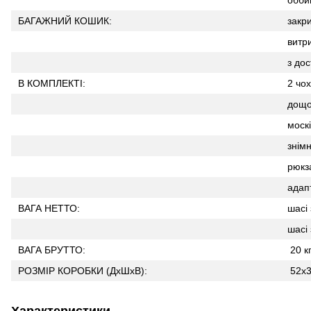
БАГАЖНИЙ КОШИК:
закри
витр
з до
В КОМПЛЕКТІ:
2 чох
дощо
москі
знім
рюкз
адап
ВАГА НЕТТО:
шасі 
шасі 
ВАГА БРУТТО:
20 кг
РОЗМІР КОРОБКИ (ДхШхВ):
52х3
Характеристики