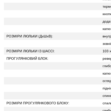
терм
кноп
дода
капю
РОЗМІРИ ЛЮЛЬКИ (ДхШхВ):
внутр
зовні
РОЗМІРИ ЛЮЛЬКИ ІЗ ШАССІ:
103 х
ПРОГУЛЯНКОВИЙ БЛОК:
реве
глиб
капю
огляд
підні
спин
РОЗМІРИ ПРОГУЛЯНКОВОГО БЛОКУ:
спаль
глиби