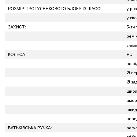
РОЗМІР ПРОГУЛЯНКОВОГО БЛОКУ ІЗ ШАССІ:
у роз
у скл
ЗАХИСТ:
5-ти 
ремін
знім
КОЛЕСА:
PU;
на п
Ø пер
Ø зад
ширин
аморт
швидк
перед
БАТЬКІВСЬКА РУЧКА:
регу
оббив