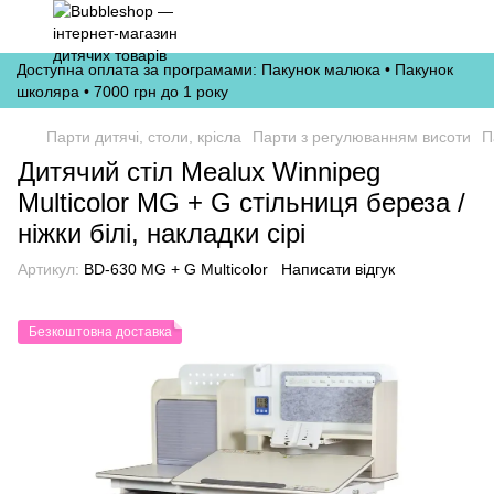
Доступна оплата за програмами: Пакунок малюка • Пакунок
школяра • 7000 грн до 1 року
Парти дитячі, столи, крісла
Парти з регулюванням висоти
П
Дитячий стіл Mealux Winnipeg
Multicolor MG + G стільниця береза /
ніжки білі, накладки сірі
Артикул:
BD-630 MG + G Multicolor
Написати відгук
Безкоштовна доставка