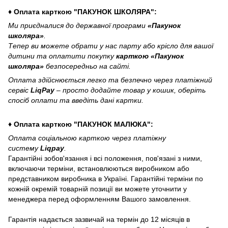
♦ Оплата карткою "ПАКУНОК ШКОЛЯРА":
Ми приєдналися до державної програми
«Пакунок
школяра»
.
Тепер ви можете обрати у нас парту або крісло для вашої
дитини та оплатити покупку
карткою «Пакунок
школяра»
безпосередньо на сайті.
Оплата здійснюється легко та безпечно через платіжний
сервіс
LiqPay
– просто додайте товар у кошик, оберіть
спосіб оплати та введіть дані картки.
♦ Оплата карткою "ПАКУНОК МАЛЮКА":
Оплата соціальною карткою через платіжну
систему
Liqpay
.
Гарантійні зобов'язання і всі положення, пов'язані з ними,
включаючи терміни, встановлюються виробником або
представником виробника в Україні. Гарантійні терміни по
кожній окремій товарній позиції ви можете уточнити у
менеджера перед оформленням Вашого замовлення.
Гарантія надається зазвичай на термін до 12 місяців в