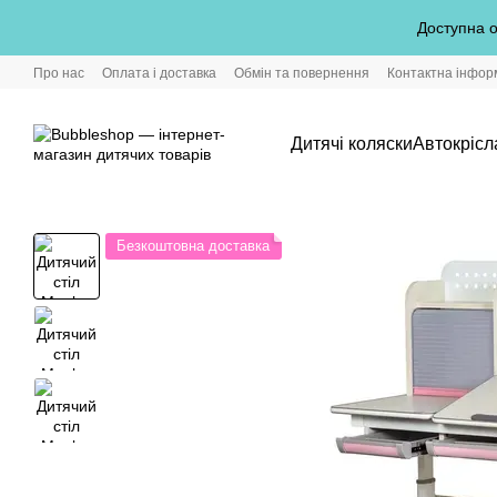
Перейти до основного контенту
Доступна о
Про нас
Оплата і доставка
Обмін та повернення
Контактна інфор
Дитячі коляски
Автокрісл
Безкоштовна доставка