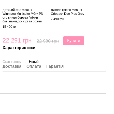
Дитячий стіл Mealux
Дитяче крісло Mealux
Winnipeg Multicolor MG + PN
Ortoback Duo Plus Grey
стільниця береза / ніжки
7 490 грн
білі, накладки сірі та рожеві
15 490 грн
22 291 грн
22 980 грн
Купити
Характеристики
Стан товару
Новий
Доставка
Оплата
Гарантія