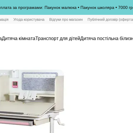
плата за програмами: Пакунок малюка • Пакунок школяра • 7000 гр
мація
Угода користувача
Відгуки про магазин
Публічний договір (оферта
а
Дитяча кімната
Транспорт для дітей
Дитяча постільна білиз