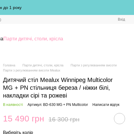
н до 1 року
Вхід
)
на
Парти дитячі, столи, крісла
Головна
Парти дитячі, столи, крісла
Парти з регулюванням висоти
Парти з регулюванням висоти Mealux
Дитячий стіл Mealux Winnipeg Multicolor
MG + PN стільниця береза / ніжки білі,
накладки сірі та рожеві
В наявності
Артикул: BD-630 MG + PN Multicolor
Написати відгук
15 490 грн
16 300 грн
Виберіть колір