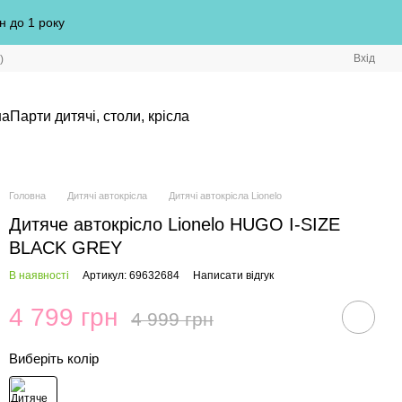
н до 1 року
Вхід
)
на
Парти дитячі, столи, крісла
Головна
Дитячі автокрісла
Дитячі автокрісла Lionelo
Дитяче автокрісло Lionelo HUGO I-SIZE
BLACK GREY
В наявності
Артикул: 69632684
Написати відгук
4 799 грн
4 999 грн
Виберіть колір