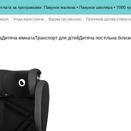
плата за програмами: Пакунок малюка • Пакунок школяра • 7000 гр
мація
Угода користувача
Відгуки про магазин
Публічний договір (оферта
а
Дитяча кімната
Транспорт для дітей
Дитяча постільна білиз