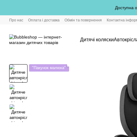
Перейти до основного контенту
Доступна о
Про нас
Оплата і доставка
Обмін та повернення
Контактна інфор
Дитячі коляски
Автокрісл
"Пакунок малюка"