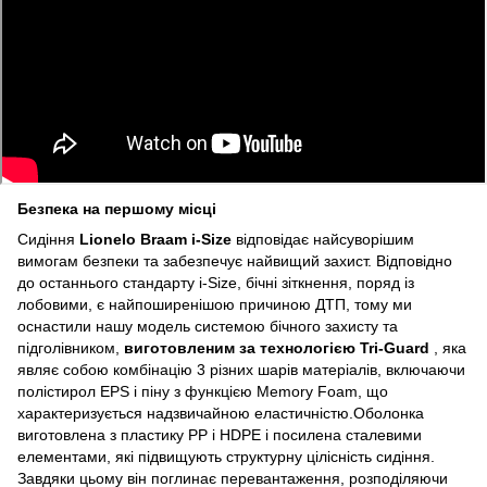
Безпека на першому місці
Сидіння
Lionelo Braam i-Size
відповідає найсуворішим
вимогам безпеки та забезпечує найвищий захист. Відповідно
до останнього стандарту i-Size, бічні зіткнення, поряд із
лобовими, є найпоширенішою причиною ДТП, тому ми
оснастили нашу модель системою бічного захисту та
підголівником,
виготовленим за технологією Tri-Guard
, яка
являє собою комбінацію 3 різних шарів матеріалів, включаючи
полістирол EPS і піну з функцією Memory Foam, що
характеризується надзвичайною еластичністю.Оболонка
виготовлена ​​з пластику PP і HDPE і посилена сталевими
елементами, які підвищують структурну цілісність сидіння.
Завдяки цьому він поглинає перевантаження, розподіляючи