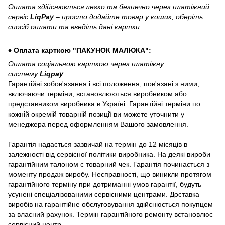
Оплата здійснюється легко та безпечно через платіжний
сервіс
LiqPay
– просто додайте товар у кошик, оберіть
спосіб оплати та введіть дані картки.
♦ Оплата карткою "ПАКУНОК МАЛЮКА":
Оплата соціальною карткою через платіжну
систему
Liqpay
.
Гарантійні зобов'язання і всі положення, пов'язані з ними,
включаючи терміни, встановлюються виробником або
представником виробника в Україні. Гарантійні терміни по
кожній окремій товарній позиції ви можете уточнити у
менеджера перед оформленням Вашого замовлення.
Гарантія надається зазвичай на термін до 12 місяців в
залежності від сервісної політики виробника. На деякі вироби
гарантійним талоном є товарний чек. Гарантія починається з
моменту продаж виробу. Несправності, що виникли протягом
гарантійного терміну при дотриманні умов гарантії, будуть
усунені спеціалізованими сервісними центрами. Доставка
виробів на гарантійне обслуговування здійснюється покупцем
за власний рахунок. Термін гарантійного ремонту встановлює
сервісний центр.