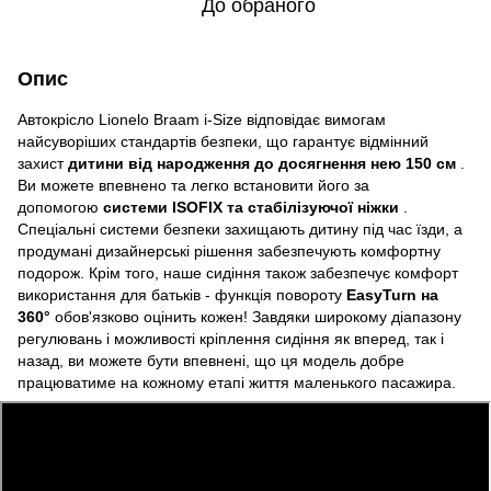
До обраного
Опис
Автокрісло Lionelo Braam i-Size відповідає вимогам
найсуворіших стандартів безпеки, що гарантує відмінний
захист
дитини від народження до досягнення нею 150 см
.
Ви можете впевнено та легко встановити його за
допомогою
системи ISOFIX та стабілізуючої ніжки
.
Спеціальні системи безпеки захищають дитину під час їзди, а
продумані дизайнерські рішення забезпечують комфортну
подорож. Крім того, наше сидіння також забезпечує комфорт
використання для батьків - функція повороту
EasyTurn на
360°
обов'язково оцінить кожен! Завдяки широкому діапазону
регулювань і можливості кріплення сидіння як вперед, так і
назад, ви можете бути впевнені, що ця модель добре
працюватиме на кожному етапі життя маленького пасажира.