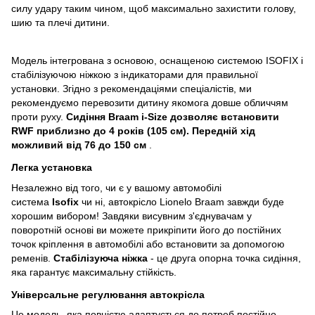
силу удару таким чином, щоб максимально захистити голову,
шию та плечі дитини.
Модель інтегрована з основою, оснащеною системою ISOFIX і
стабілізуючою ніжкою з індикаторами для правильної
установки. Згідно з рекомендаціями спеціалістів, ми
рекомендуємо перевозити дитину якомога довше обличчям
проти руху.
Сидіння Braam i-Size дозволяє встановити
RWF приблизно до 4 років (105 см). Передній хід
можливий від 76 до 150 см
.
Легка установка
Незалежно від того, чи є у вашому автомобілі
система
Isofix
чи ні, автокрісло Lionelo Braam завжди буде
хорошим вибором! Завдяки висувним з'єднувачам у
поворотній основі ви можете прикріпити його до постійних
точок кріплення в автомобілі або встановити за допомогою
ременів.
Стабілізуюча ніжка
- це друга опорна точка сидіння,
яка гарантує максимальну стійкість.
Універсальне регулювання автокрісла
Це модель, яка повністю адаптується до потреб постійно