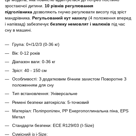
зростаючої дитини.
10 рівнів регулювання
підголівника
дозволяють гнучко регулювати висоту під зріст
мандрівника.
Регульований кут нахилу
(4 положення вперед
і напівзад) забезпечує
безпеку немовлят і малюків
під час
сну в машині.
Група: 0+/1/2/3 (0-36 кг)
Вік: 0-12 років
Діапазон ваги: 0-36 кг
Зріст: 40 - 150 см
Особливості: З додатковим бічним захистом Поворотне З
положенням для сну
Тип встановлення: Універсальне
Ремені безпеки автокрісла: 5-точковий
Матеріал: Поліпропілен, PP Енергопоглинальна піна, EPS
Метал
Стандарти безпеки: ECE R129/03 (I-Size)
Сумісний із i-Size: