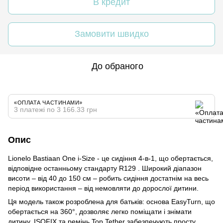
В кредит
Замовити швидко
До обраного
«ОПЛАТА ЧАСТИНАМИ»
3 платежі по 3 166.33 грн
Опис
Lionelo Bastiaan One i-Size - це сидіння 4-в-1, що обертається,
відповідне останньому стандарту R129 . Широкий діапазон
висоти – від 40 до 150 см – робить сидіння достатнім на весь
період використання – від немовляти до дорослої дитини.
Ця модель також розроблена для батьків: основа EasyTurn, що
обертається на 360°, дозволяє легко поміщати і знімати
дитину. ISOFIX та ремінь Top Tether забезпечують просту,