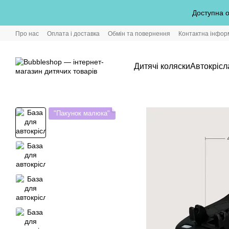
Перейти до основного контенту
Доступна о
Про нас
Оплата і доставка
Обмін та повернення
Контактна інфор
Дитячі коляски
Автокрісл
"Пакунок малюка"