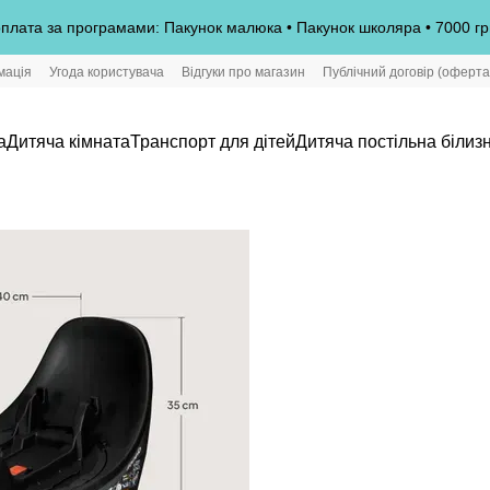
плата за програмами: Пакунок малюка • Пакунок школяра • 7000 гр
мація
Угода користувача
Відгуки про магазин
Публічний договір (оферта
а
Дитяча кімната
Транспорт для дітей
Дитяча постільна білиз