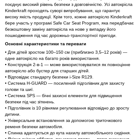
поєднує високий рівень безпеки з довговічністю. Усі автокрісла
Kinderkraft проходять суворі випробування, що гарантує
високу якість продукції. Крім того, кожне автокрісло Kinderkraft
бере участь у програмі Safe Car Seat Program, яка передбачає
безкоштовну заміну автокрісла на нове у випадку його
пошкодження під час дорожньо-транспортної пригоди.
Основні характеристики та переваги
• Для дітей зростом 100–150 см (приблизно 3,5–12 років) —
одне автокрісло на багато років використання.
• Конструкція 2-в-1 — може використовуватися як повноцінне
автокрісло або бустер для старших дітей.
• Відповідає стандарту безпеки i-Size R129.
• Система H-GUARD — посилений підголівник для захисту
голови та шиї.
• Система SPS — бічні захисні елементи для підвищення
безпеки під час зіткнень.
• Підголівник із 10 рівнями регулювання відповідно до зросту
дитини.
• Універсальне встановлення за допомогою триточкового
ременя безпеки автомобіля.
• Спинка адаптується до кута нахилу автомобільного сидіння.
• Якісна знімна оббивка, яку можна прати — легке очищення