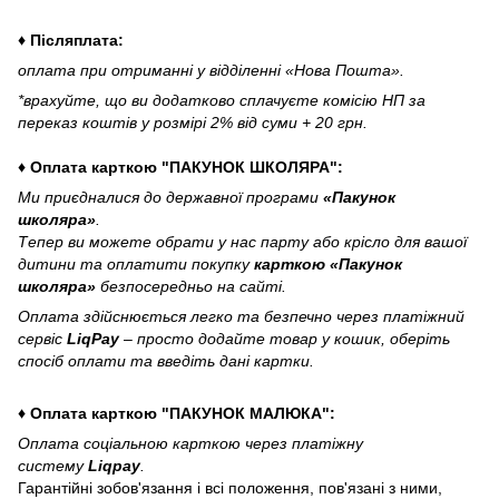
♦ Післяплата:
оплата при отриманні у відділенні «Нова Пошта».
*врахуйте, що ви додатково сплачуєте комісію НП за
переказ коштів у розмірі 2% від суми + 20 грн.
♦ Оплата карткою "ПАКУНОК ШКОЛЯРА":
Ми приєдналися до державної програми
«Пакунок
школяра»
.
Тепер ви можете обрати у нас парту або крісло для вашої
дитини та оплатити покупку
карткою «Пакунок
школяра»
безпосередньо на сайті.
Оплата здійснюється легко та безпечно через платіжний
сервіс
LiqPay
– просто додайте товар у кошик, оберіть
спосіб оплати та введіть дані картки.
♦ Оплата карткою "ПАКУНОК МАЛЮКА":
Оплата соціальною карткою через платіжну
систему
Liqpay
.
Гарантійні зобов'язання і всі положення, пов'язані з ними,