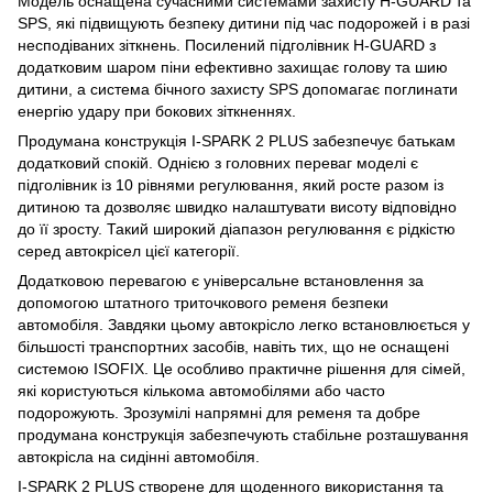
Модель оснащена сучасними системами захисту H-GUARD та
SPS, які підвищують безпеку дитини під час подорожей і в разі
несподіваних зіткнень. Посилений підголівник H-GUARD з
додатковим шаром піни ефективно захищає голову та шию
дитини, а система бічного захисту SPS допомагає поглинати
енергію удару при бокових зіткненнях.
Продумана конструкція I-SPARK 2 PLUS забезпечує батькам
додатковий спокій. Однією з головних переваг моделі є
підголівник із 10 рівнями регулювання, який росте разом із
дитиною та дозволяє швидко налаштувати висоту відповідно
до її зросту. Такий широкий діапазон регулювання є рідкістю
серед автокрісел цієї категорії.
Додатковою перевагою є універсальне встановлення за
допомогою штатного триточкового ременя безпеки
автомобіля. Завдяки цьому автокрісло легко встановлюється у
більшості транспортних засобів, навіть тих, що не оснащені
системою ISOFIX. Це особливо практичне рішення для сімей,
які користуються кількома автомобілями або часто
подорожують. Зрозумілі напрямні для ременя та добре
продумана конструкція забезпечують стабільне розташування
автокрісла на сидінні автомобіля.
I-SPARK 2 PLUS створене для щоденного використання та