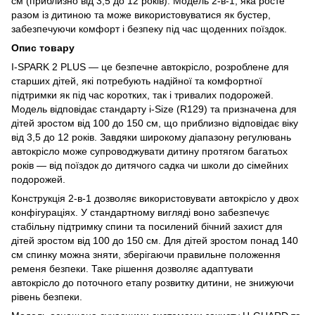
см (приблизно від 3,5 до 12 років). Модель 2-в-1, яка росте
разом із дитиною та може використовуватися як бустер,
забезпечуючи комфорт і безпеку під час щоденних поїздок.
Опис товару
I-SPARK 2 PLUS — це безпечне автокрісло, розроблене для
старших дітей, які потребують надійної та комфортної
підтримки як під час коротких, так і тривалих подорожей.
Модель відповідає стандарту i-Size (R129) та призначена для
дітей зростом від 100 до 150 см, що приблизно відповідає віку
від 3,5 до 12 років. Завдяки широкому діапазону регулювань
автокрісло може супроводжувати дитину протягом багатьох
років — від поїздок до дитячого садка чи школи до сімейних
подорожей.
Конструкція 2-в-1 дозволяє використовувати автокрісло у двох
конфігураціях. У стандартному вигляді воно забезпечує
стабільну підтримку спини та посилений бічний захист для
дітей зростом від 100 до 150 см. Для дітей зростом понад 140
см спинку можна зняти, зберігаючи правильне положення
ременя безпеки. Таке рішення дозволяє адаптувати
автокрісло до поточного етапу розвитку дитини, не знижуючи
рівень безпеки.