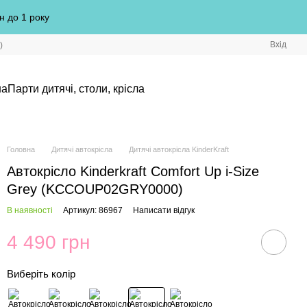
н до 1 року
Вхід
)
на
Парти дитячі, столи, крісла
Головна
Дитячі автокрісла
Дитячі автокрісла KinderKraft
Автокрісло Kinderkraft Comfort Up i-Size
Grey (KCCOUP02GRY0000)
В наявності
Артикул: 86967
Написати відгук
4 490 грн
Виберіть колір