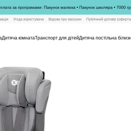
плата за програмами: Пакунок малюка • Пакунок школяра • 7000 гр
мація
Угода користувача
Відгуки про магазин
Публічний договір (оферта
а
Дитяча кімната
Транспорт для дітей
Дитяча постільна білиз