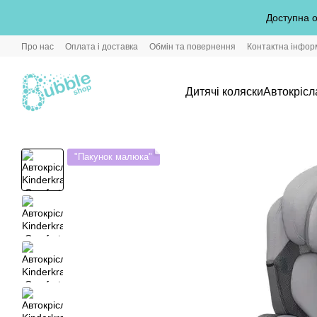
Перейти до основного контенту
Доступна о
Про нас
Оплата і доставка
Обмін та повернення
Контактна інфор
Дитячі коляски
Автокрісл
"Пакунок малюка"