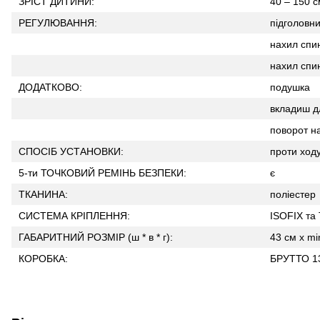
ЗРІСТ ДИТИНИ:
40 – 150 с
РЕГУЛЮВАННЯ:
підголовни
нахил спин
нахил спин
ДОДАТКОВО:
подушка
вкладиш д
поворот н
СПОСІБ УСТАНОВКИ:
проти ходу
5-ти ТОЧКОВИЙ РЕМІНЬ БЕЗПЕКИ:
є
ТКАНИНА:
поліестер
СИСТЕМА КРІПЛЕННЯ:
ISOFIX та 
ГАБАРИТНИЙ РОЗМІР (ш * в * г):
43 см х mi
КОРОБКА:
БРУТТО 13,