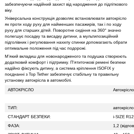
забезпечуючи надійний захист від народження до підліткового
віку.
Універсальна конструкція дозволяє встановлювати автокрісло
як проти ходу руху для найменших пасажирів, так і по ходу
руху для старших дітей. Поворотне сидіння на 360° значно
полегшує посадку та висадку дитини, а мультипозиційний
підголівник і регулювання нахилу спинки допомагають обрати
оптимальне положення під час подорожі.
М’який вкладиш для новонародженого та подушка створюють
додатковий комфорт і підтримку. П’ятиточкові ремені безпеки
надійно фіксують дитину, а система кріплення ISOFIX у
поєднанні з Top Tether забезпечує стабільну та правильну
установку автокрісла в автомобілі.
АВТОКРІСЛО
Автокрісл
ТИП:
автокрісло
СТАНДАРТ БЕЗПЕКИ:
i-SIZE R12
ФАЗА:
1,2 (відпові