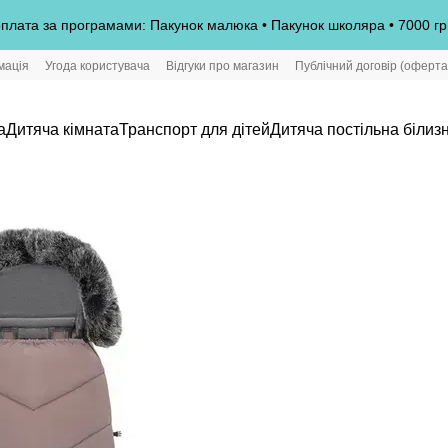
плата за програмами: Пакунок малюка • Пакунок школяра • 7000 гр
мація
Угода користувача
Відгуки про магазин
Публічний договір (оферта
а
Дитяча кімната
Транспорт для дітей
Дитяча постільна білиз