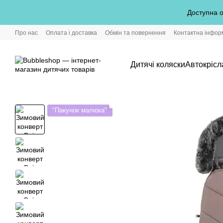
Перейти до основного контенту
Доступна о
Про нас
Оплата і доставка
Обмін та повернення
Контактна інфор
Дитячі коляски
Автокрісл
"Пакунок малюка"