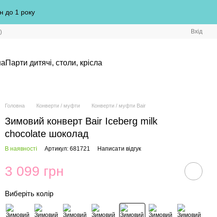
н до 1 року
Вхід
)
на
Парти дитячі, столи, крісла
Головна
Конверти / муфти
Конверти / муфти Bair
Зимовий конверт Bair Iceberg milk
chocolate шоколад
В наявності
Артикул: 681721
Написати відгук
3 099 грн
Виберіть колір