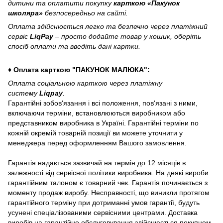
дитини та оплатити покупку
карткою «Пакунок
школяра»
безпосередньо на сайті.
Оплата здійснюється легко та безпечно через платіжний
сервіс
LiqPay
– просто додайте товар у кошик, оберіть
спосіб оплати та введіть дані картки.
♦ Оплата карткою "ПАКУНОК МАЛЮКА":
Оплата соціальною карткою через платіжну
систему
Liqpay
.
Гарантійні зобов'язання і всі положення, пов'язані з ними,
включаючи терміни, встановлюються виробником або
представником виробника в Україні. Гарантійні терміни по
кожній окремій товарній позиції ви можете уточнити у
менеджера перед оформленням Вашого замовлення.
Гарантія надається зазвичай на термін до 12 місяців в
залежності від сервісної політики виробника. На деякі вироби
гарантійним талоном є товарний чек. Гарантія починається з
моменту продаж виробу. Несправності, що виникли протягом
гарантійного терміну при дотриманні умов гарантії, будуть
усунені спеціалізованими сервісними центрами. Доставка
виробів на гарантійне обслуговування здійснюється покупцем