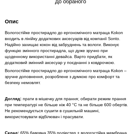
До обраного
Опис
Вологостійке простирадло до ергономічного матраца Kokon
входить в лінійку додаткових аксесуарів від компанії Sonto.
Надійно захищає кокон від забруднень та вологи. Виконує
функцію змінного простирадла, що дуже зручно при
щоденному використанні девайса. Варто придбати, як
додатковий змінний аксесуар у поєднанні з ковдрочкою.
Вологостійке простирадло до ергономічного матраца Kokon –
зручне доповнення, розроблене з думкою про комфорт та
безпеку немовлят.
Догляд:
прати в мішечку для прання; обирати режим прання
при температурі не більше ніж 40 °C та не більше 600 обертів.
Не рекомендується сушити в сушильній машині,
використовувати відбілювач і прасувати.
Склад:
65% бавовна 35% поліестер + вологостійка мембрана