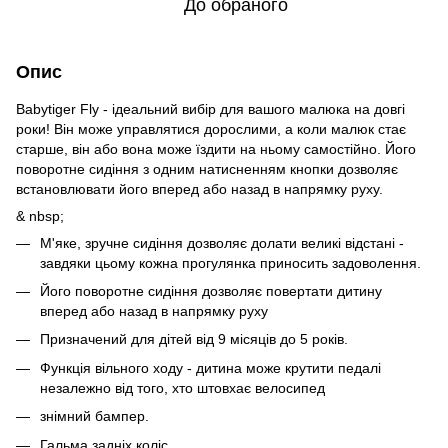
До обраного
Опис
Babytiger Fly - ідеальний вибір для вашого малюка на довгі
роки! Він може управлятися дорослими, а коли малюк стає
старше, він або вона може їздити на ньому самостійно. Його
поворотне сидіння з одним натисненням кнопки дозволяє
встановлювати його вперед або назад в напрямку руху.
& nbsp;
М'яке, зручне сидіння дозволяє долати великі відстані -
завдяки цьому кожна прогулянка приносить задоволення.
Його поворотне сидіння дозволяє повертати дитину
вперед або назад в напрямку руху
Призначений для дітей від 9 місяців до 5 років.
Функція вільного ходу - дитина може крутити педалі
незалежно від того, хто штовхає велосипед
знімний бампер.
Гальма задніх коліс.