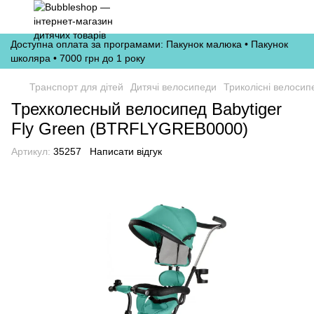
Доступна оплата за програмами: Пакунок малюка • Пакунок
школяра • 7000 грн до 1 року
Транспорт для дітей
Дитячі велосипеди
Триколісні велосип
Трехколесный велосипед Babytiger
Fly Green (BTRFLYGREB0000)
Артикул:
35257
Написати відгук