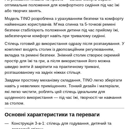
оптимальне положення для комфортного сидіння під час їжі
або творчих занять.
Модель TINO розроблена з урахуванням безпеки та комфорту
найменших користувачів. М’яка спинка та 5-точкові ремені
безпеки стабілізують положення дитини під час прийому їжі,
забезпечуючи комфорт навіть при тривалому сидінні.
Стілець готовий до використання одразу після розпакування. У
комплект входять столик із двопозиційним регулюванням,
вкладка та ремені безпеки. Знімний столик створює окремий
простір для їжі та гри, а після використання його можна
швидко зняти й закріпити на практичному тримачі,
розташованому на задніх ніжках стільця.
Завдяки простому механізму складання, TINO легко зберігати
навіть у невеликих приміщеннях. Тонкий дизайн і матеріали,
які легко чистити, роблять цей стілець ідеальним для
щоденного використання — під час їжі, творчості чи навчання
за столом.
Основні характеристики та переваги
Конструкція 3-в-1: стілець для годування, дитячий та
дорослий стілець