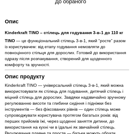
До обраного
Опис
Kinderkraft TINO – стілець для годування 3-в-1 до 110 кг
TINO
— це функціональний стілець 3-в-1, який “росте” разом
із користувачем: від етапу годування немовляти до
повноцінного стільця для дорослих. Готовий до використання
одразу після розпакування, створений для щоденного
комфорту та зручності.
Опис продукту
Kinderkraft TINO — універсальний стілець 3-в-1, який можна
використовувати як стілець для годування, дитячий стілець і
міцний стілець для дорослих. Завдяки надзвичайно зручному
регулюванню висоти та глибини сидіння і підніжки без
інструментів — без фіксованих рівнів — один стілець може
супроводжувати користувача протягом багатьох років: від
перших прийомів їжі, через щоденні заняття дитини, до
використання на кухні чи в їдальні як звичайний стілець.
Регулювання плавне та просте — батьки можуть обрати