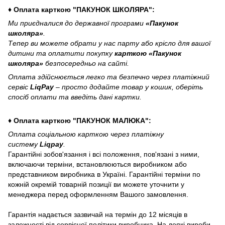
♦ Оплата карткою "ПАКУНОК ШКОЛЯРА":
Ми приєдналися до державної програми
«Пакунок
школяра»
.
Тепер ви можете обрати у нас парту або крісло для вашої
дитини та оплатити покупку
карткою «Пакунок
школяра»
безпосередньо на сайті.
Оплата здійснюється легко та безпечно через платіжний
сервіс
LiqPay
– просто додайте товар у кошик, оберіть
спосіб оплати та введіть дані картки.
♦ Оплата карткою "ПАКУНОК МАЛЮКА":
Оплата соціальною карткою через платіжну
систему
Liqpay
.
Гарантійні зобов'язання і всі положення, пов'язані з ними,
включаючи терміни, встановлюються виробником або
представником виробника в Україні. Гарантійні терміни по
кожній окремій товарній позиції ви можете уточнити у
менеджера перед оформленням Вашого замовлення.
Гарантія надається зазвичай на термін до 12 місяців в
залежності від сервісної політики виробника. На деякі вироби