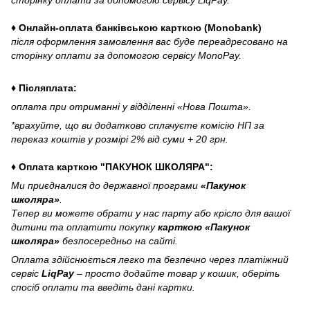
сторінку оплати за допомогою сервісу LiqPay.
♦ Онлайн-оплата банківською карткою (Monobank)
після оформлення замовлення вас буде переадресовано на
сторінку оплати за допомогою сервісу MonoPay.
♦ Післяплата:
оплата при отриманні у відділенні «Нова Пошта».
*врахуйте, що ви додатково сплачуєте комісію НП за
переказ коштів у розмірі 2% від суми + 20 грн.
♦ Оплата карткою "ПАКУНОК ШКОЛЯРА":
Ми приєдналися до державної програми
«Пакунок
школяра»
.
Тепер ви можете обрати у нас парту або крісло для вашої
дитини та оплатити покупку
карткою «Пакунок
школяра»
безпосередньо на сайті.
Оплата здійснюється легко та безпечно через платіжний
сервіс
LiqPay
– просто додайте товар у кошик, оберіть
спосіб оплати та введіть дані картки.