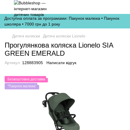
Доступна оплата за програмами: Пакунок малюка • Пакунок
школяра • 7000 грн до 1 року
Дитячі коляски
Дитячі коляски Lionelo
Прогулянкова коляска Lionelo SIA
GREEN EMERALD
Артикул:
128883905
Написати відгук
Безкоштовна доставка
"Пакунок малюка"