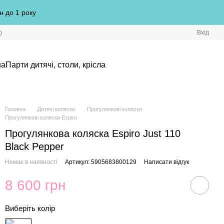
н до 1 року
Вхід
)
на
Парти дитячі, столи, крісла
Головна
Дитячі коляски
Прогулянкові коляски
Прогулянкові коляски Espiro
Прогулянкова коляска Espiro Just 110
Black Pepper
Немає в наявності
Артикул: 5905683800129
Написати відгук
8 600 грн
Виберіть колір