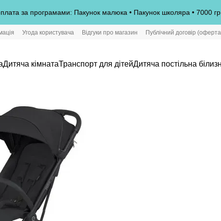
плата за програмами: Пакунок малюка • Пакунок школяра • 7000 гр
мація
Угода користувача
Відгуки про магазин
Публічний договір (оферта
а
Дитяча кімната
Транспорт для дітей
Дитяча постільна білиз