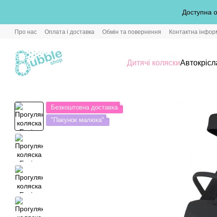
Перейти до основного контенту
Доступна о
Про нас
Оплата і доставка
Обмін та повернення
Контактна інфор
Дитячі коляски
Автокрісл
Безкоштовна доставка
"Пакунок малюка"