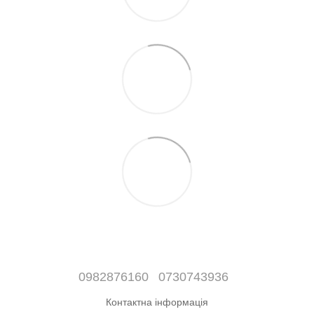
0982876160
0730743936
Контактна інформація