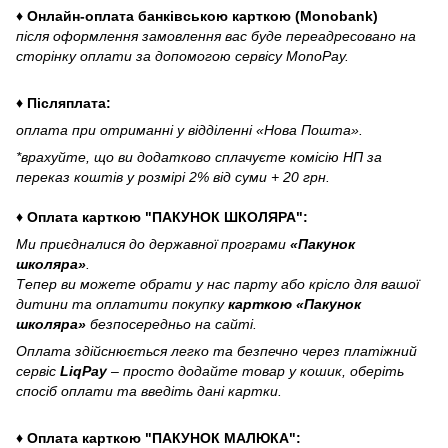
♦ Онлайн-оплата банківською карткою (Monobank)
після оформлення замовлення вас буде переадресовано на
сторінку оплати за допомогою сервісу MonoPay.
♦ Післяплата:
оплата при отриманні у відділенні «Нова Пошта».
*врахуйте, що ви додатково сплачуєте комісію НП за
переказ коштів у розмірі 2% від суми + 20 грн.
♦ Оплата карткою "ПАКУНОК ШКОЛЯРА":
Ми приєдналися до державної програми
«Пакунок
школяра»
.
Тепер ви можете обрати у нас парту або крісло для вашої
дитини та оплатити покупку
карткою «Пакунок
школяра»
безпосередньо на сайті.
Оплата здійснюється легко та безпечно через платіжний
сервіс
LiqPay
– просто додайте товар у кошик, оберіть
спосіб оплати та введіть дані картки.
♦ Оплата карткою "ПАКУНОК МАЛЮКА":