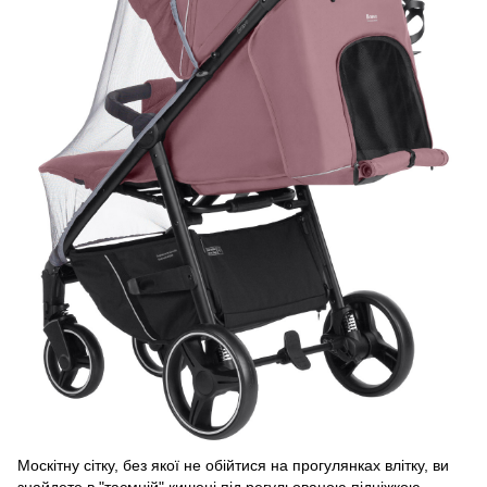
Москітну сітку, без якої не обійтися на прогулянках влітку, ви
знайдете в "таємній" кишені під регульованою підніжкою.