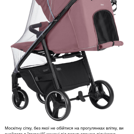
Москітну сітку, без якої не обійтися на прогулянках влітку, ви
знайдете в "таємній" кишені під регульованою підніжкою.