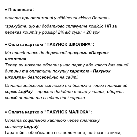
♦ Післяплата:
оплата при отриманні у відділенні «Нова Пошта».
*врахуйте, що ви додатково сплачуєте комісію НП за
переказ коштів у розмірі 2% від суми + 20 грн.
♦ Оплата карткою "ПАКУНОК ШКОЛЯРА":
Ми приєдналися до державної програми
«Пакунок
школяра»
.
Тепер ви можете обрати у нас парту або крісло для вашої
дитини та оплатити покупку
карткою «Пакунок
школяра»
безпосередньо на сайті.
Оплата здійснюється легко та безпечно через платіжний
сервіс
LiqPay
– просто додайте товар у кошик, оберіть
спосіб оплати та введіть дані картки.
♦ Оплата карткою "ПАКУНОК МАЛЮКА":
Оплата соціальною карткою через платіжну
систему
Liqpay
.
Гарантійні зобов'язання і всі положення, пов'язані з ними,