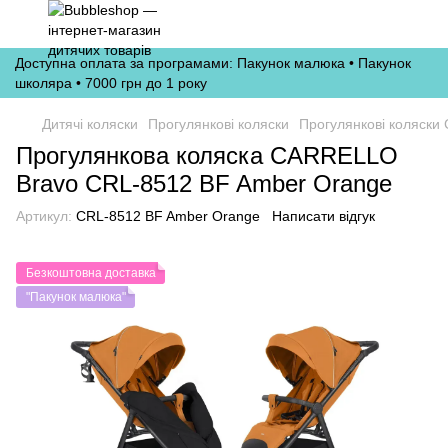
Доступна оплата за програмами: Пакунок малюка • Пакунок
школяра • 7000 грн до 1 року
Дитячі коляски
Прогулянкові коляски
Прогулянкові коляски C
Прогулянкова коляска CARRELLO
Bravo CRL-8512 BF Amber Orange
Артикул:
CRL-8512 BF Amber Orange
Написати відгук
Безкоштовна доставка
"Пакунок малюка"