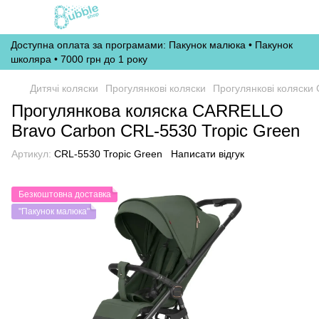
Доступна оплата за програмами: Пакунок малюка • Пакунок
школяра • 7000 грн до 1 року
Дитячі коляски
Прогулянкові коляски
Прогулянкові коляски C
Прогулянкова коляска CARRELLO
Bravo Carbon CRL-5530 Tropic Green
Артикул:
CRL-5530 Tropic Green
Написати відгук
Безкоштовна доставка
"Пакунок малюка"