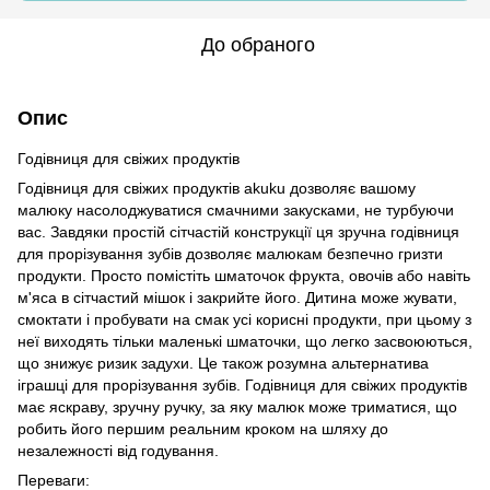
До обраного
Опис
Годівниця для свіжих продуктів
Годівниця для свіжих продуктів akuku дозволяє вашому
малюку насолоджуватися смачними закусками, не турбуючи
вас. Завдяки простій сітчастій конструкції ця зручна годівниця
для прорізування зубів дозволяє малюкам безпечно гризти
продукти. Просто помістіть шматочок фрукта, овочів або навіть
м'яса в сітчастий мішок і закрийте його. Дитина може жувати,
смоктати і пробувати на смак усі корисні продукти, при цьому з
неї виходять тільки маленькі шматочки, що легко засвоюються,
що знижує ризик задухи. Це також розумна альтернатива
іграшці для прорізування зубів. Годівниця для свіжих продуктів
має яскраву, зручну ручку, за яку малюк може триматися, що
робить його першим реальним кроком на шляху до
незалежності від годування.
Переваги: