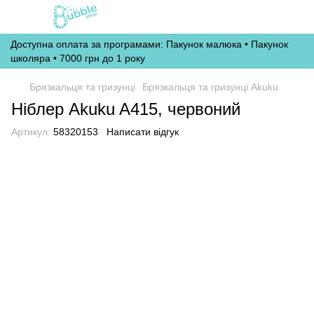
Доступна оплата за програмами: Пакунок малюка • Пакунок
школяра • 7000 грн до 1 року
Брязкальця та гризунці
Брязкальця та гризунці Akuku
Ніблер Akuku A415, червоний
Артикул:
58320153
Написати відгук