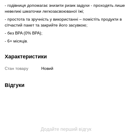
- годівниця допомагає знизити ризик задухи - проходять лише
невеликі шматочки легкозасвоюваної їжі;
- простота та зручність у використанні – помістіть продукти в
сітчастий пакет та закрийте його засувкою;
- без BPA (0% BPA);
- 6+ місяців.
Характеристики
Стан товару
Новий
Відгуки
Додайте перший відгук