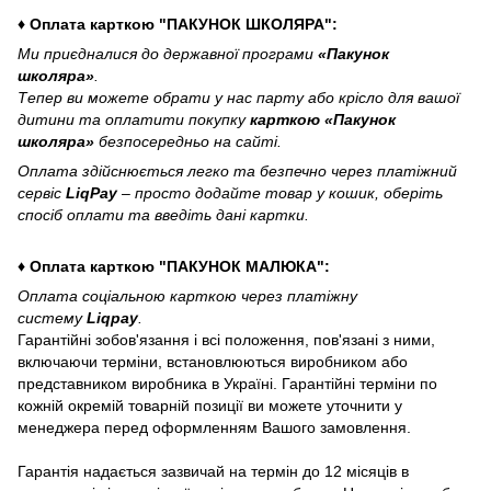
♦ Оплата карткою "ПАКУНОК ШКОЛЯРА":
Ми приєдналися до державної програми
«Пакунок
школяра»
.
Тепер ви можете обрати у нас парту або крісло для вашої
дитини та оплатити покупку
карткою «Пакунок
школяра»
безпосередньо на сайті.
Оплата здійснюється легко та безпечно через платіжний
сервіс
LiqPay
– просто додайте товар у кошик, оберіть
спосіб оплати та введіть дані картки.
♦ Оплата карткою "ПАКУНОК МАЛЮКА":
Оплата соціальною карткою через платіжну
систему
Liqpay
.
Гарантійні зобов'язання і всі положення, пов'язані з ними,
включаючи терміни, встановлюються виробником або
представником виробника в Україні. Гарантійні терміни по
кожній окремій товарній позиції ви можете уточнити у
менеджера перед оформленням Вашого замовлення.
Гарантія надається зазвичай на термін до 12 місяців в