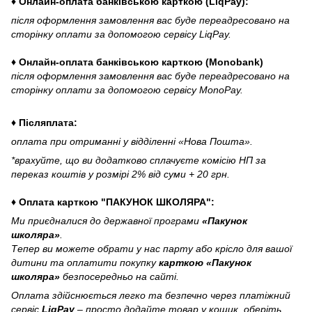
♦ Онлайн-оплата банківською карткою (LiqPay):
після оформлення замовлення вас буде переадресовано на
сторінку оплати за допомогою сервісу LiqPay.
♦ Онлайн-оплата банківською карткою (Monobank)
після оформлення замовлення вас буде переадресовано на
сторінку оплати за допомогою сервісу MonoPay.
♦ Післяплата:
оплата при отриманні у відділенні «Нова Пошта».
*врахуйте, що ви додатково сплачуєте комісію НП за
переказ коштів у розмірі 2% від суми + 20 грн.
♦ Оплата карткою "ПАКУНОК ШКОЛЯРА":
Ми приєдналися до державної програми
«Пакунок
школяра»
.
Тепер ви можете обрати у нас парту або крісло для вашої
дитини та оплатити покупку
карткою «Пакунок
школяра»
безпосередньо на сайті.
Оплата здійснюється легко та безпечно через платіжний
сервіс
LiqPay
– просто додайте товар у кошик, оберіть