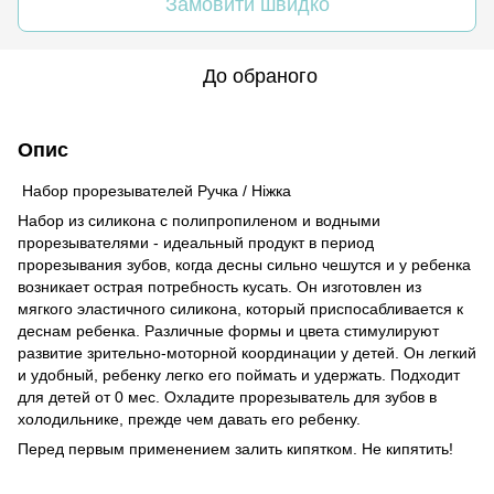
Замовити швидко
До обраного
Опис
Набор прорезывателей Ручка / Ніжка
Набор из силикона с полипропиленом и водными
прорезывателями - идеальный продукт в период
прорезывания зубов, когда десны сильно чешутся и у ребенка
возникает острая потребность кусать. Он изготовлен из
мягкого эластичного силикона, который приспосабливается к
деснам ребенка. Различные формы и цвета стимулируют
развитие зрительно-моторной координации у детей. Он легкий
и удобный, ребенку легко его поймать и удержать. Подходит
для детей от 0 мес. Охладите прорезыватель для зубов в
холодильнике, прежде чем давать его ребенку.
Перед первым применением залить кипятком. Не кипятить!