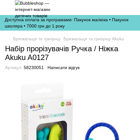
Доступна оплата за програмами: Пакунок малюка • Пакунок
школяра • 7000 грн до 1 року
Брязкальця та гризунці
Брязкальця та гризунці Akuku
Набір прорізувачів Ручка / Ніжка
Akuku A0127
Артикул:
58230051
Написати відгук