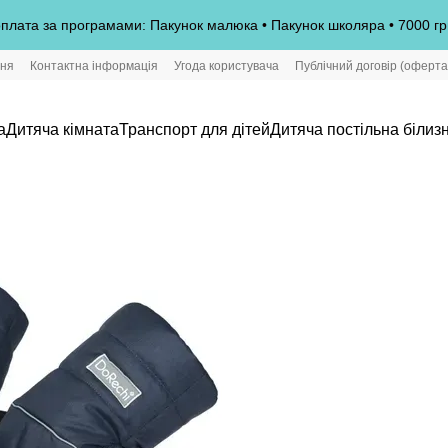
плата за програмами: Пакунок малюка • Пакунок школяра • 7000 гр
ння
Контактна інформація
Угода користувача
Публічний договір (оферта
а
Дитяча кімната
Транспорт для дітей
Дитяча постільна білиз