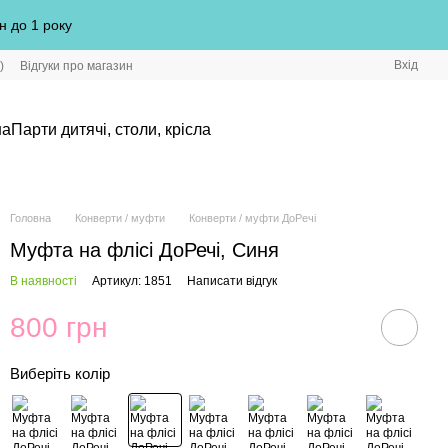
н до 1 року
Вхід
)
Відгуки про магазин
на
Парти дитячі, столи, крісла
Головна
Конверти / муфти
Конверти / муфти ДоРечі
Муфта на флісі ДоРечі, Синя
В наявності
Артикул: 1851
Написати відгук
800 грн
Виберіть колір