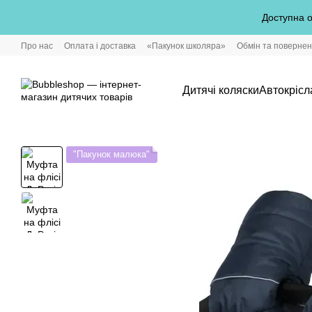
Перейти до основного контенту
Доступна о
Про нас
Оплата і доставка
«Пакунок школяра»
Обмін та поверне
Дитячі коляски
Автокрісл
"Пакунок малюка"