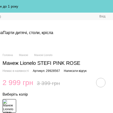
н до 1 року
Вхід
)
на
Парти дитячі, столи, крісла
Головна
Манежі
Манежі Lionelo
Манеж Lionelo STEFI PINK ROSE
Немає в наявності
Артикул: 29928567
Написати відгук
2 999 грн
3 399 грн
Виберіть колір