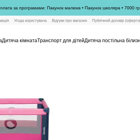
плата за програмами: Пакунок малюка • Пакунок школяра • 7000 гр
мація
Угода користувача
Відгуки про магазин
Публічний договір (оферта
а
Дитяча кімната
Транспорт для дітей
Дитяча постільна білиз