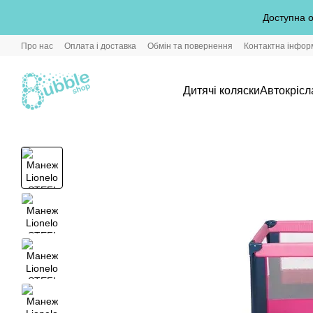
Перейти до основного контенту
Доступна о
Про нас
Оплата і доставка
Обмін та повернення
Контактна інфор
Дитячі коляски
Автокрісл