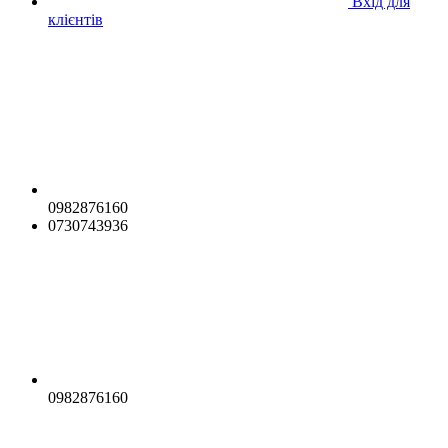
Вхід для
клієнтів
0982876160
0730743936
0982876160