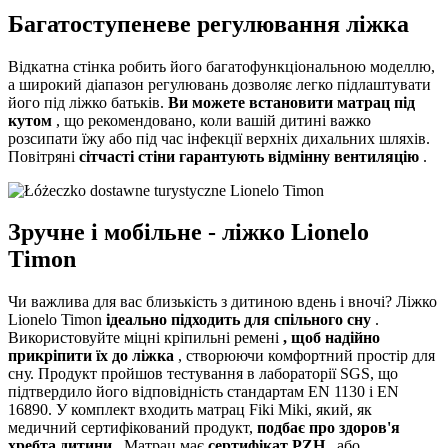
Багатоступеневе регулювання ліжка
Відкатна стінка робить його багатофункціональною моделлю,
а широкий діапазон регулювань дозволяє легко підлаштувати
його під ліжко батьків.
Ви можете встановити матрац під
кутом
, що рекомендовано, коли вашій дитині важко
розсипати їжу або під час інфекції верхніх дихальних шляхів.
Повітряні
сітчасті стіни гарантують відмінну вентиляцію
.
Зручне і мобільне - ліжко Lionelo
Timon
Чи важлива для вас близькість з дитиною вдень і вночі? Ліжко
Lionelo Timon
ідеально підходить для спільного сну
.
Використовуйте міцні кріпильні ремені
, щоб надійно
прикріпити їх до ліжка
, створюючи комфортний простір для
сну. Продукт пройшов тестування в лабораторії SGS, що
підтвердило його відповідність стандартам EN 1130 і EN
16890. У комплект входить матрац Fiki Miki, який, як
медичний сертифікований продукт,
подбає про здоров'я
хребта дитини
. Матрац має
сертифікат PZH
, або