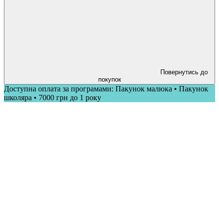
Повернутись до
покупок
Доступна оплата за програмами: Пакунок малюка • Пакунок
школяра • 7000 грн до 1 року