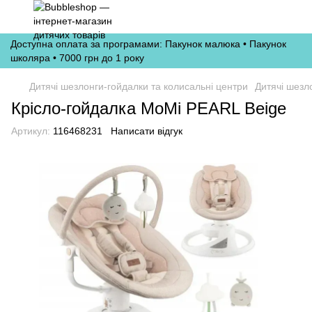
Доступна оплата за програмами: Пакунок малюка • Пакунок
школяра • 7000 грн до 1 року
Дитячі шезлонги-гойдалки та колисальні центри
Дитячі шезл
Крісло-гойдалка MoMi PEARL Beige
Артикул:
116468231
Написати відгук