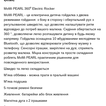
MoMi PEARL 360⁰ Electric Rocker
MoMi PEARL - це електрична дитяча гойдалка з двома
режимами гойдання: з боку в сторону і обертальний рух з
регульованою швидкістю, що дозволяє налаштувати ритм
відповідно до потреб вашого малюка. Сидіння обертається на
360 °, дозволяючи легко розташувати дитину в будь-якому
напрямку. Гойдалка оснащена 10 вбудованими мелодіями та
Bluetooth, що дозволяє відтворювати улюблену музику з
телефону. Сенсорні іграшки, закріплені на дузі, сприяють
розвитку малюка. Міцна конструкція та просте складання
роблять MoMi PEARL практичним рішенням для
повсякденного використання.
Швидко та легко складається
М'яка оббивка - можна прати в пральній машині
М'яка подушка
5-точкові ремені безпеки
Живлення: батарейки або блок живлення
Магнітна дуга з 2 іграшками