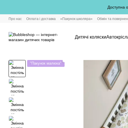
Перейти до основного контенту
Доступна о
Про нас
Оплата і доставка
«Пакунок школяра»
Обмін та поверне
Дитячі коляски
Автокрісл
"Пакунок малюка"