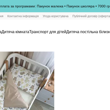
плата за програмами: Пакунок малюка • Пакунок школяра • 7000 гр
ння
Контактна інформація
Угода користувача
Публічний договір (оферта
а
Дитяча кімната
Транспорт для дітей
Дитяча постільна білиз