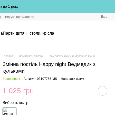
н до 1 року
Вхід
)
Відгуки про магазин
на
Парти дитячі, столи, крісла
Головна
Комплекти білизни
Комплекти білизни Маленька Соня
Змінна постіль Happy night Ведмедик з
кульками
В наявності
Артикул: 03107755-MS
Написати відгук
1 025 грн
Виберіть колір