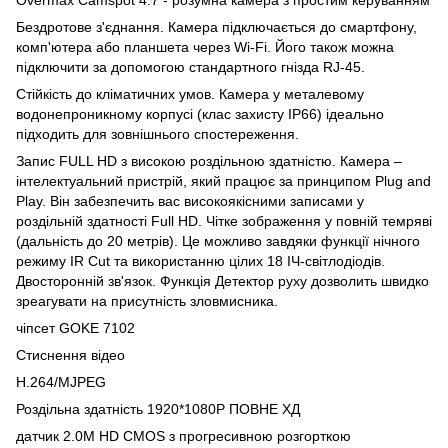
Бездротове з'єднання. Камера підключається до смартфону,
комп'ютера або планшета через Wi-Fi. Його також можна
підключити за допомогою стандартного гнізда RJ-45.
Стійкість до кліматичних умов. Камера у металевому
водонепроникному корпусі (клас захисту IP66) ідеально
підходить для зовнішнього спостереження.
Запис FULL HD з високою роздільною здатністю. Камера –
інтелектуальний пристрій, який працює за принципом Plug and
Play. Він забезпечить вас високоякісними записами у
роздільній здатності Full HD. Чітке зображення у повній темряві
(дальність до 20 метрів). Це можливо завдяки функції нічного
режиму IR Cut та використанню цілих 18 ІЧ-світлодіодів.
Двосторонній зв'язок. Функція Детектор руху дозволить швидко
зреагувати на присутність зловмисника.
чіпсет GOKE 7102
Стиснення відео
H.264/MJPEG
Роздільна здатність 1920*1080P ПОВНЕ ХД
датчик 2.0M HD CMOS з прогресивною розгорткою