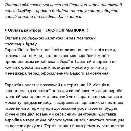
Оплата здійснюється легко та безпечно через платіжний
сервіс
LiqPay
– просто додайте товар у кошик, оберіть
спосіб оплати та введіть дані картки.
♦ Оплата карткою "ПАКУНОК МАЛЮКА":
Оплата соціальною карткою через платіжну
систему
Liqpay
.
Гарантійні зобов'язання і всі положення, пов'язані з ними,
включаючи терміни, встановлюються виробником або
представником виробника в Україні. Гарантійні терміни по
кожній окремій товарній позиції ви можете уточнити у
менеджера перед оформленням Вашого замовлення.
Гарантія надається зазвичай на термін до 12 місяців в
залежності від сервісної політики виробника. На деякі вироби
гарантійним талоном є товарний чек. Гарантія починається з
моменту продаж виробу. Несправності, що виникли протягом
гарантійного терміну при дотриманні умов гарантії, будуть
усунені спеціалізованими сервісними центрами. Доставка
виробів на гарантійне обслуговування здійснюється покупцем
за власний рахунок. Термін гарантійного ремонту встановлює