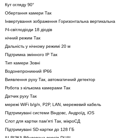
Кут огляду 90°
Обертання камери Так
Інвертування зображення Горизонтальна вертикальна
ІЧ-світлодіоди 18 діодів
нічний режим Так
Дальність у нічному режимі 20 м
Підтримка змінного IP Так
Тип камери Зовні
Водонепроникний IP66
Виявлення руху Так, автоматичний детектор
Робота з кількома камерами Так
Датчик руху Так
мережі WiFi b/g/n, P2P, LAN, мережевий кабель
Підтримувані системи Віндовс, Андроїд, iOS
Слот для картки пам'яті Так, мікроСД
Підтримувані SD-картки до 128 ГБ
ІЧ-РІЗКА Вбудована версія DUAL