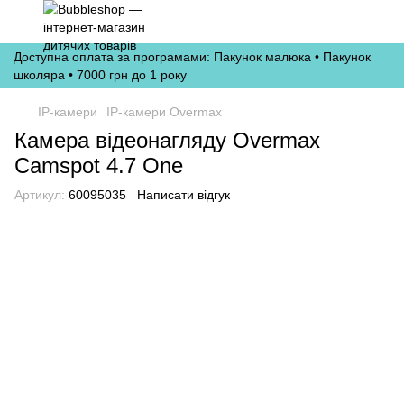
Доступна оплата за програмами: Пакунок малюка • Пакунок
школяра • 7000 грн до 1 року
IP-камери
IP-камери Overmax
Камера відеонагляду Overmax
Camspot 4.7 One
Артикул:
60095035
Написати відгук