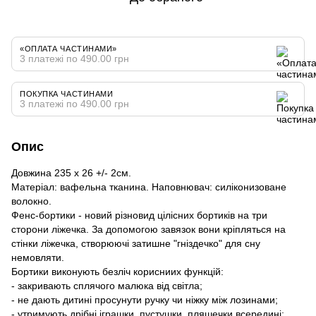
«ОПЛАТА ЧАСТИНАМИ»
3 платежі по 490.00 грн
ПОКУПКА ЧАСТИНАМИ
3 платежі по 490.00 грн
Опис
Довжина 235 х 26 +/- 2см.
Матеріал: вафельна тканина. Наповнювач: силіконизоване
волокно.
Фенс-бортики - новий різновид цілісних бортиків на три
сторони ліжечка. За допомогою завязок вони кріпляться на
стінки ліжечка, створюючі затишне "гніздечко" для сну
немовляти.
Бортики виконують безліч корисниих функцій:
- закривають сплячого малюка від світла;
- не дають дитині просунути ручку чи ніжку між лозинами;
- утримують дрібні іграшки, пустушки, пляшечки всередині;