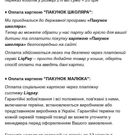
переказ коштів у розмірі 2% від суми + 20 грн.
♦ Оплата карткою "ПАКУНОК ШКОЛЯРА":
Ми приєдналися до державної програми
«Пакунок
школяра»
.
Тепер ви можете обрати у нас парту або крісло для вашої
дитини та оплатити покупку
карткою «Пакунок
школяра»
безпосередньо на сайті.
Оплата здійснюється легко та безпечно через платіжний
сервіс
LiqPay
– просто додайте товар у кошик, оберіть
спосіб оплати та введіть дані картки.
♦ Оплата карткою "ПАКУНОК МАЛЮКА":
Оплата соціальною карткою через платіжну
систему
Liqpay
.
Гарантійні зобов'язання і всі положення, пов'язані з ними,
включаючи терміни, встановлюються виробником або
представником виробника в Україні. Гарантійні терміни по
кожній окремій товарній позиції ви можете уточнити у
менеджера перед оформленням Вашого замовлення.