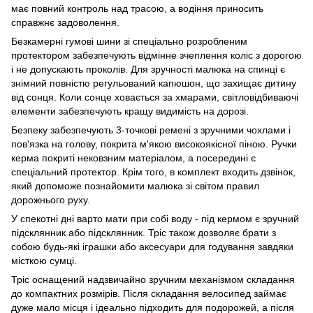
має повний контроль над трасою, а водіння приносить
справжнє задоволення.
Безкамерні гумові шини зі спеціально розробленим
протектором забезпечують відмінне зчеплення коліс з дорогою
і не допускають проколів. Для зручності малюка на спинці є
знімний повністю регульований капюшон, що захищає дитину
від сонця. Коли сонце ховається за хмарами, світловідбиваючі
елементи забезпечують кращу видимість на дорозі.
Безпеку забезпечують 3-точкові ремені з зручними чохлами і
пов'язка на голову, покрита м'якою високоякісної піною. Ручки
керма покриті нековзним матеріалом, а посередині є
спеціальний протектор. Крім того, в комплект входить дзвінок,
який допоможе познайомити малюка зі світом правил
дорожнього руху.
У спекотні дні варто мати при собі воду - під кермом є зручний
підсклянник або підсклянник. Тріс також дозволяє брати з
собою будь-які іграшки або аксесуари для годування завдяки
місткою сумці.
Тріс оснащений надзвичайно зручним механізмом складання
до компактних розмірів. Після складання велосипед займає
дуже мало місця і ідеально підходить для подорожей, а після