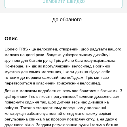
Замовити швидко
До обраного
Опис
Lionelo TRIS - це велосипед, створений, щоб радувати вашого
малюка на довгі роки. Завдяки універсальному дизайну і
зручною для батьків ручці Тріс дійсно багатофункціональна.
По-перше, він діє як прогулянковий велосипед з обгінної
муфтою для самих маленьких, і коли дитина відчує себе
готовим до першим самостійним поїздкам, Тріс миттєво
перетвориться в класичний триколісний велосипед.
Деяким малюкам подобається весь час бачитися з батьками. З
цієї причини Tris в якості прогулянкової коляски дозволяє вам
повернути сидіння так, щоб дитина весь час дивився на
опікуна. Також в стандартному передньому положенні
конструкція забезпечує повний огляд маленькому водієві -
регульована спинка має прозору повітряну сітку, а на даху є
додаткове вікно. Завдяки регулюванню ручки і гальма батько