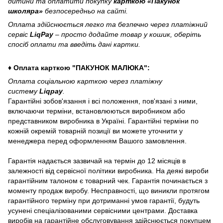
дитини та оплатити покупку
карткою «Пакунок
школяра»
безпосередньо на сайті.
Оплата здійснюється легко та безпечно через платіжний
сервіс
LiqPay
– просто додайте товар у кошик, оберіть
спосіб оплати та введіть дані картки.
♦ Оплата карткою "ПАКУНОК МАЛЮКА":
Оплата соціальною карткою через платіжну
систему
Liqpay
.
Гарантійні зобов'язання і всі положення, пов'язані з ними,
включаючи терміни, встановлюються виробником або
представником виробника в Україні. Гарантійні терміни по
кожній окремій товарній позиції ви можете уточнити у
менеджера перед оформленням Вашого замовлення.
Гарантія надається зазвичай на термін до 12 місяців в
залежності від сервісної політики виробника. На деякі вироби
гарантійним талоном є товарний чек. Гарантія починається з
моменту продаж виробу. Несправності, що виникли протягом
гарантійного терміну при дотриманні умов гарантії, будуть
усунені спеціалізованими сервісними центрами. Доставка
виробів на гарантійне обслуговування здійснюється покупцем