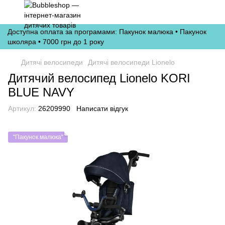
Доступна оплата за програмами: Пакунок малюка • Пакунок
школяра • 7000 грн до 1 року
Дитячі велосипеди
Дитячі велосипеди Lionelo
Дитячий велосипед Lionelo KORI
BLUE NAVY
Артикул:
26209990
Написати відгук
"Пакунок малюка"