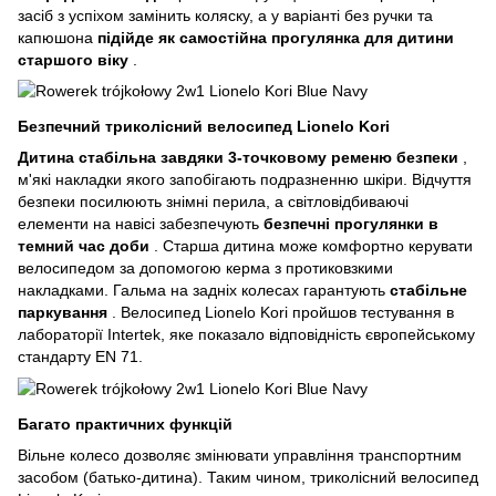
засіб з успіхом замінить коляску, а у варіанті без ручки та
капюшона
підійде як самостійна прогулянка для дитини
старшого віку
.
Безпечний триколісний велосипед Lionelo Kori
Дитина стабільна завдяки 3-точковому ременю безпеки
,
м'які накладки якого запобігають подразненню шкіри. Відчуття
безпеки посилюють знімні перила, а світловідбиваючі
елементи на навісі забезпечують
безпечні прогулянки в
темний час доби
. Старша дитина може комфортно керувати
велосипедом за допомогою керма з протиковзкими
накладками. Гальма на задніх колесах гарантують
стабільне
паркування
. Велосипед Lionelo Kori пройшов тестування в
лабораторії Intertek, яке показало відповідність європейському
стандарту EN 71.
Багато практичних функцій
Вільне колесо дозволяє змінювати управління транспортним
засобом (батько-дитина). Таким чином, триколісний велосипед