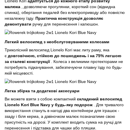
Lionelo Kori
адаптується до кожного етапу розвитку
малюка
, дозволяючи прогулянки, короткий сон (відкидна
спинка), обертання педалей без електроприводу або повністю
незалежну їзду.
Практична конструкція дозволяє
демонтувати
ручку для перенесення і капюшон.
Легкий велосипед з необслуговуваними колесами
Триколісний велосипед Lionelo Kori має литу раму, яка
є
довговічною, стійкою до пошкоджень і на 75% легшою
за сталеві конструкції
. Колеса з великими протекторами не
потребують підкачування, забезпечуючи плавну їзду по будь-
якій місцевості.
Легка збірка та додаткові аксесуари
Ви можете взяти з собою компактний
складений велосипед
Lionelo Kori Blue Navy у будь-яку подорож
. Для тривалого
використання стануть в нагоді два контейнери для іграшок -
ззаду і біля керма, а дзвіночком малюк позначатиме свою
присутність на дорозі. У комплект входить сумка на ручці для
перенесення і підставка для чашки або пляшки.