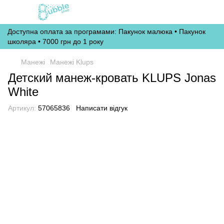
Доступна оплата за програмами: Пакунок малюка • Пакунок
школяра • 7000 грн до 1 року
Манежі
Манежі Klups
Детский манеж-кровать KLUPS Jonas
White
Артикул:
57065836
Написати відгук