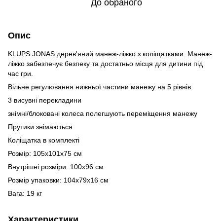
До обраного
Опис
KLUPS JONAS дерев'яний манеж-ліжко з коліщатками. Манеж-
ліжко забезпечує безпеку та достатньо місця для дитини під
час гри.
Вільне регулювання нижньої частини манежу на 5 рівнів.
3 висувні перекладини
знімні/блоковані колеса полегшують переміщення манежу
Прутики знімаються
Коліщатка в комплекті
Розмір: 105х101х75 см
Внутрішні розміри: 100х96 см
Розмір упаковки: 104х79х16 см
Вага: 19 кг
Характеристики