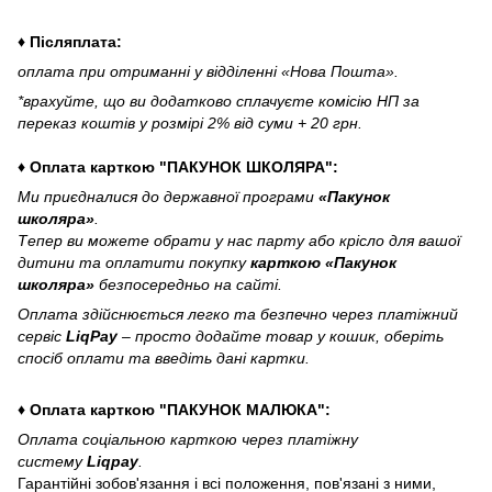
♦ Післяплата:
оплата при отриманні у відділенні «Нова Пошта».
*врахуйте, що ви додатково сплачуєте комісію НП за
переказ коштів у розмірі 2% від суми + 20 грн.
♦ Оплата карткою "ПАКУНОК ШКОЛЯРА":
Ми приєдналися до державної програми
«Пакунок
школяра»
.
Тепер ви можете обрати у нас парту або крісло для вашої
дитини та оплатити покупку
карткою «Пакунок
школяра»
безпосередньо на сайті.
Оплата здійснюється легко та безпечно через платіжний
сервіс
LiqPay
– просто додайте товар у кошик, оберіть
спосіб оплати та введіть дані картки.
♦ Оплата карткою "ПАКУНОК МАЛЮКА":
Оплата соціальною карткою через платіжну
систему
Liqpay
.
Гарантійні зобов'язання і всі положення, пов'язані з ними,