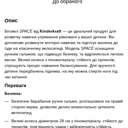
До обраного
Опис
Біговел
SPACE
від
Kinderkraft
— це ідеальний продукт для
розвитку навичок утримання рівноваги у вашої дитини. Він
допоможе розвинути моторні навички та підготує малюка до
їзди на класичному велосипеді. Модель
SPACE
оснащена
ручним гальмом, що підвищує безпеку, та відрізняється легкою
вагою. Великі колеса з піноматеріалу, стійкого до проколів,
спрощують процес навчання балансуванню. Для зручності
дитини передбачена підніжка, на яку можна сперти ноги під
час катання.
Переваги
Безпека:
Безпечне барабанне ручне гальмо, розташоване на правій
стороні керма, дозволяє дитині моментально зупинити
велосипед.
Великі колеса діаметром 28 см з піноматеріалу, стійкого до
проколів, пом'якшують удари і забезпечують стійкість