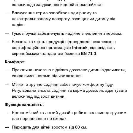
велосипеда завдяки підвищеній зносостійкості.
Блокування керма запобігає надмірному та
неконтрольованому повороту, захищаючи дитину від
падінь.
Гумові ручки забезпечують надійне зчеплення з кермом.
Безпека та якість продукції підтверджені незалежною
сертифікаційною організацією
Intertek
, відповідність
європейським стандартам безпеки
EN 71-1
.
Комфорт:
Практична нековзна підніжка дозволяє дитині відпочивати,
спираючись ногами під час катання.
М'яке та зручне сидіння забезпечує комфортну їзду.
Регульована висота сидіння та керма дозволяє адаптувати
велосипед під зріст дитини.
Функціональність:
Ергономічний та легкий дизайн робить велосипед зручним
для перенесення по сходах.
Підходить для дітей зростом від 80 см.