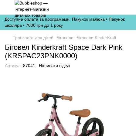
Доступна оплата за програмами: Пакунок малюка • Пакунок
школяра • 7000 грн до 1 року
Транспорт для дітей
Біговели
Біговели KinderKraft
Біговел Kinderkraft Space Dark Pink
(KRSPAC23PNK0000)
Артикул:
87041
Написати відгук