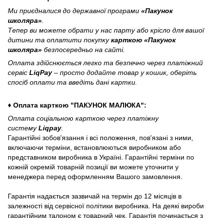
Ми приєдналися до державної програми
«Пакунок
школяра»
.
Тепер ви можете обрати у нас парту або крісло для вашої
дитини та оплатити покупку
карткою «Пакунок
школяра»
безпосередньо на сайті.
Оплата здійснюється легко та безпечно через платіжний
сервіс
LiqPay
– просто додайте товар у кошик, оберіть
спосіб оплати та введіть дані картки.
♦ Оплата карткою "ПАКУНОК МАЛЮКА":
Оплата соціальною карткою через платіжну
систему
Liqpay
.
Гарантійні зобов'язання і всі положення, пов'язані з ними,
включаючи терміни, встановлюються виробником або
представником виробника в Україні. Гарантійні терміни по
кожній окремій товарній позиції ви можете уточнити у
менеджера перед оформленням Вашого замовлення.
Гарантія надається зазвичай на термін до 12 місяців в
залежності від сервісної політики виробника. На деякі вироби
гарантійним талоном є товарний чек. Гарантія починається з